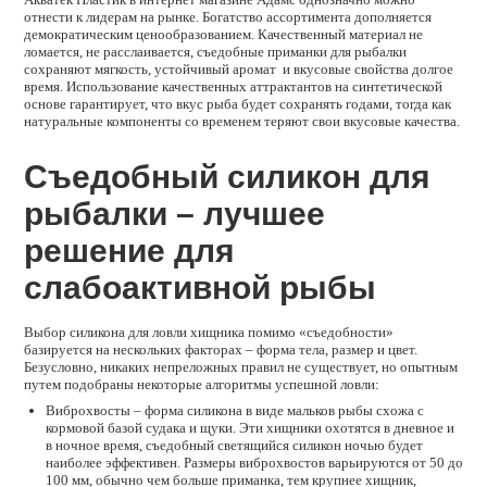
отнести к лидерам на рынке. Богатство ассортимента дополняется
демократическим ценообразованием. Качественный материал не
ломается, не расслаивается, съедобные приманки для рыбалки
сохраняют мягкость, устойчивый аромат и вкусовые свойства долгое
время. Использование качественных аттрактантов на синтетической
основе гарантирует, что вкус рыба будет сохранять годами, тогда как
натуральные компоненты со временем теряют свои вкусовые качества.
Съедобный силикон для
рыбалки – лучшее
решение для
слабоактивной рыбы
Выбор силикона для ловли хищника помимо «съедобности»
базируется на нескольких факторах – форма тела, размер и цвет.
Безусловно, никаких непреложных правил не существует, но опытным
путем подобраны некоторые алгоритмы успешной ловли:
Виброхвосты – форма силикона в виде мальков рыбы схожа с
кормовой базой судака и щуки. Эти хищники охотятся в дневное и
в ночное время, съедобный светящийся силикон ночью будет
наиболее эффективен. Размеры виброхвостов варьируются от 50 до
100 мм, обычно чем больше приманка, тем крупнее хищник,