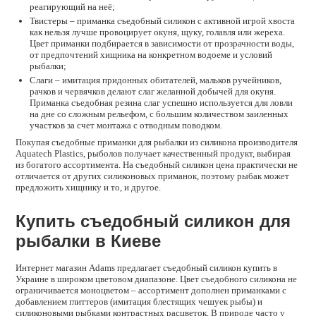
реагирующий на неё;
Твистеры – приманка съедобный силикон с активной игрой хвоста
как нельзя лучше провоцирует окуня, щуку, голавля или жереха.
Цвет приманки подбирается в зависимости от прозрачности воды,
от предпочтений хищника на конкретном водоеме и условий
рыбалки;
Слаги – имитация придонных обитателей, мальков ручейников,
рачков и червячков делают слаг желанной добычей для окуня.
Приманка съедобная резина слаг успешно используется для ловли
на дне со сложным рельефом, с большим количеством заиленных
участков за счет монтажа с отводным поводком.
Покупая съедобные приманки для рыбалки из силикона производителя
Aquatech Plastics, рыболов получает качественный продукт, выбирая
из богатого ассортимента. На съедобный силикон цена практически не
отличается от других силиконовых приманок, поэтому рыбак может
предложить хищнику и то, и другое.
Купить съедобный силикон для
рыбалки в Киеве
Интернет магазин Adams предлагает съедобный силикон купить в
Украине в широком цветовом диапазоне. Цвет съедобного силикона не
ограничивается моноцветом – ассортимент дополнен приманками с
добавлением глиттеров (имитация блестящих чешуек рыбы) и
силиконовыми рыбками контрастных расцветок. В природе часто у