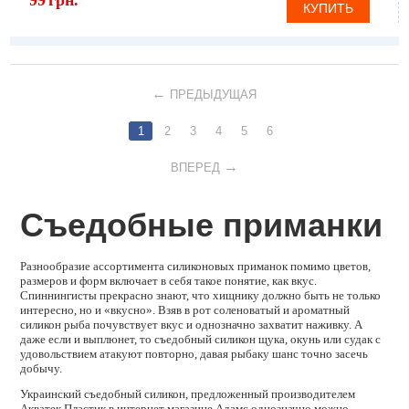
КУПИТЬ
ПРЕДЫДУЩАЯ
1
2
3
4
5
6
ВПЕРЕД
Съедобные приманки
Разнообразие ассортимента силиконовых приманок помимо цветов,
размеров и форм включает в себя такое понятие, как вкус.
Спиннингисты прекрасно знают, что хищнику должно быть не только
интересно, но и «вкусно». Взяв в рот соленоватый и ароматный
силикон рыба почувствует вкус и однозначно захватит наживку. А
даже если и выплюнет, то съедобный силикон щука, окунь или судак с
удовольствием атакуют повторно, давая рыбаку шанс точно засечь
добычу.
Украинский съедобный силикон, предложенный производителем
Акватек Пластик в интернет магазине Адамс однозначно можно