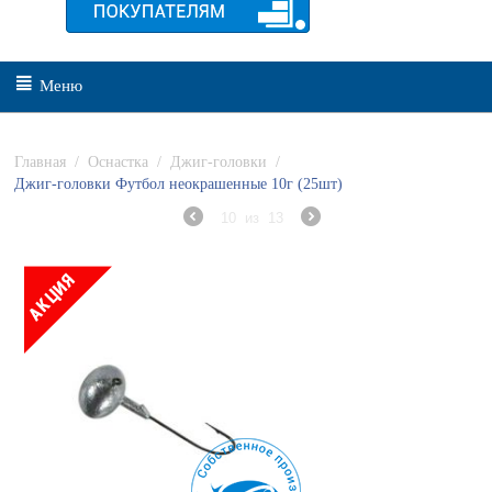
Меню
Главная
/
Оснастка
/
Джиг-головки
/
Джиг-головки Футбол неокрашенные 10г (25шт)
10
из
13