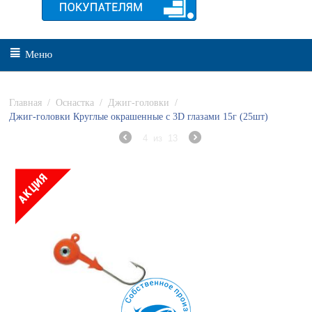
Меню
Главная
/
Оснастка
/
Джиг-головки
/
Джиг-головки Круглые окрашенные с 3D глазами 15г (25шт)
4
из
13