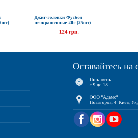
л
Джиг-головки Футбол
5шт)
неокрашенные 20г (25шт)
124
грн.
Оставайтесь на 
Пон.-пятн.
с 9 до 18
ООО "Адамс"
Новаторов, 4
Киев
Ук
,
,
.