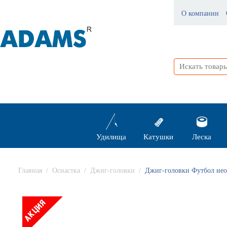
О компании
Удилища
Катушки
Леска
Главная
/
Оснастка
/
Джиг-головки
/
Джиг-головки Футбол нео