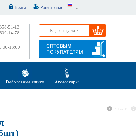
Войти
Регистрация
358-51-13
Корзина пуста
609-14-78
:00-18:00
Рыболовные ящики
Аксессуары
13
из
13
л
25шт)