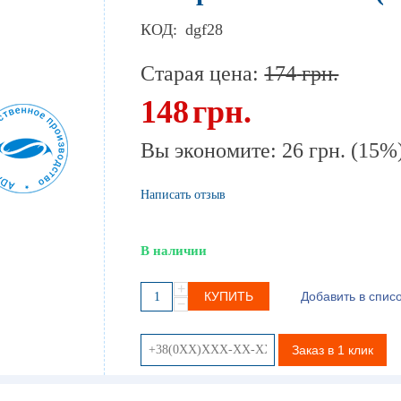
КОД:
dgf28
Старая цена:
174
грн.
148
грн.
Вы экономите:
26
грн.
(
15
%
Написать отзыв
В наличии
+
КУПИТЬ
Добавить в спис
−
Заказ в 1 клик