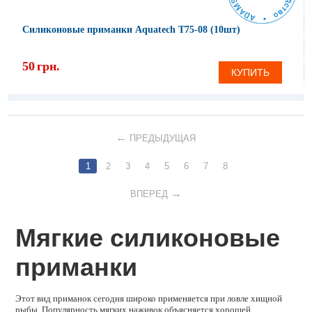
Силиконовые приманки Aquatech Т75-08 (10шт)
50
грн.
КУПИТЬ
ПРЕДЫДУЩАЯ
1
2
3
4
5
6
7
8
ВПЕРЕД
Мягкие силиконовые
приманки
Этот вид приманок сегодня широко применяется при ловле хищной
рыбы. Популярность мягких наживок объясняется хорошей