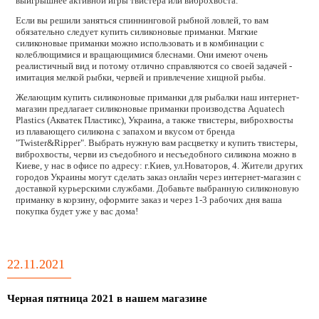
выигрышнее активной игры твистера или виброхвоста.
Если вы решили заняться спиннинговой рыбной ловлей, то вам
обязательно следует купить силиконовые приманки. Мягкие
силиконовые приманки можно использовать и в комбинации с
колеблющимися и вращающимися блеснами. Они имеют очень
реалистичный вид и потому отлично справляются со своей задачей -
имитация мелкой рыбки, червей и привлечение хищной рыбы.
Желающим купить силиконовые приманки для рыбалки наш интернет-
магазин предлагает силиконовые приманки производства Aquatech
Plastics (Акватек Пластикс), Украина, а также твистеры, виброхвосты
из плавающего силикона с запахом и вкусом от бренда
"Twister&Ripper". Выбрать нужную вам расцветку и купить твистеры,
виброхвосты, черви из съедобного и несъедобного силикона можно в
Киеве, у нас в офисе по адресу: г.Киев, ул.Новаторов, 4. Жители других
городов Украины могут сделать заказ онлайн через интернет-магазин с
доставкой курьерскими службами. Добавьте выбранную силиконовую
приманку в корзину, оформите заказ и через 1-3 рабочих дня ваша
покупка будет уже у вас дома!
22.11.2021
Черная пятница 2021 в нашем магазине