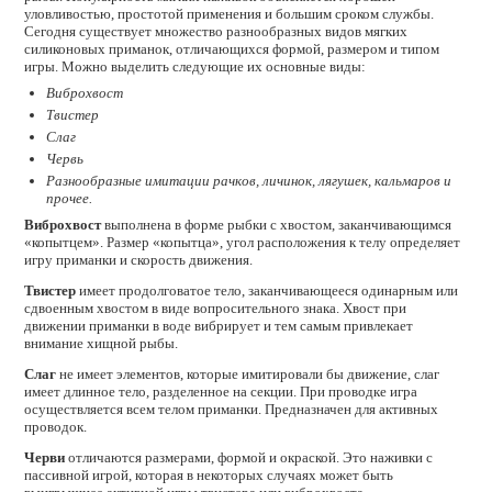
уловливостью, простотой применения и большим сроком службы.
Сегодня существует множество разнообразных видов мягких
силиконовых приманок, отличающихся формой, размером и типом
игры. Можно выделить следующие их основные виды:
Виброхвост
Твистер
Слаг
Червь
Разнообразные имитации рачков, личинок, лягушек, кальмаров и
прочее.
Виброхвост
выполнена в форме рыбки с хвостом, заканчивающимся
«копытцем». Размер «копытца», угол расположения к телу определяет
игру приманки и скорость движения.
Твистер
имеет продолговатое тело, заканчивающееся одинарным или
сдвоенным хвостом в виде вопросительного знака. Хвост при
движении приманки в воде вибрирует и тем самым привлекает
внимание хищной рыбы.
Слаг
не имеет элементов, которые имитировали бы движение, слаг
имеет длинное тело, разделенное на секции. При проводке игра
осуществляется всем телом приманки. Предназначен для активных
проводок.
Черви
отличаются размерами, формой и окраской. Это наживки с
пассивной игрой, которая в некоторых случаях может быть