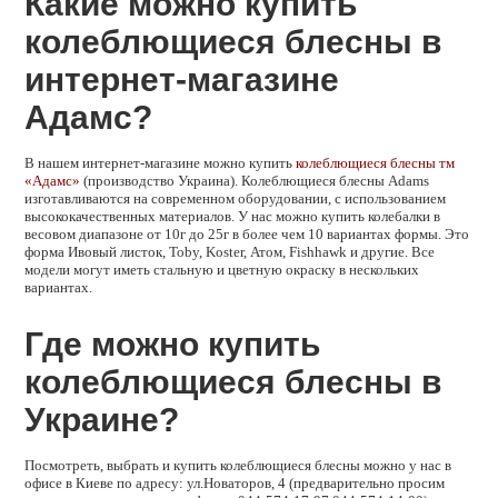
Какие можно купить
колеблющиеся блесны в
интернет-магазине
Адамс?
В нашем интернет-магазине можно купить
колеблющиеся блесны тм
«Адамс»
(производство Украина). Колеблющиеся блесны Adams
изготавливаются на современном оборудовании, с использованием
высококачественных материалов. У нас можно купить колебалки в
весовом диапазоне от 10г до 25г в более чем 10 вариантах формы. Это
форма Ивовый листок, Toby, Koster, Атом, Fishhawk и другие. Все
модели могут иметь стальную и цветную окраску в нескольких
вариантах.
Где можно купить
колеблющиеся блесны в
Украине?
Посмотреть, выбрать и купить колеблющиеся блесны можно у нас в
офисе в Киеве по адресу: ул.Новаторов, 4 (предварительно просим