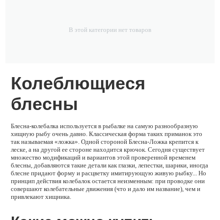
В этой категории нет товаров
Колеблющиеся
блесны
Блесна-колебалка используется в рыбалке на самую разнообразную
хищную рыбу очень давно. Классическая форма таких приманок это
так называемая «ложка». Одной стороной Блесна-Ложка крепится к
леске, а на другой ее стороне находится крючок. Сегодня существует
множество модификаций и вариантов этой проверенной временем
блесны, добавляются такие детали как глазки, лепестки, шарики, иногда
блесне придают форму и расцветку имитирующую живую рыбку... Но
принцип действия колебалок остается неизменным: при проводке они
совершают колебательные движения (что и дало им название), чем и
привлекают хищника.