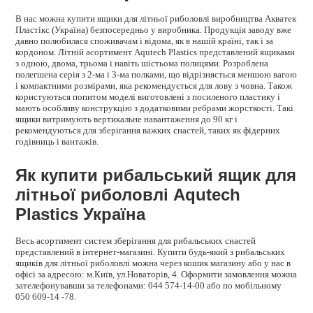
В нас можна купити ящики для літньої риболовлі виробництва Акватек
Пластікс (Україна) безпосередньо у виробника. Продукція заводу вже
давно полюбилася споживачам і відома, як в нашій країні, так і за
кордоном. Літній асортимент Aqutech Plastics представлений ящиками
з одною, двома, трьома і навіть шістьома полицями. Розроблена
полегшена серія з 2-ма і 3-ма полками, що відрізняється меншою вагою
і компактними розмірами, яка рекомендується для лову з човна. Також
користуються попитом моделі виготовлені з посиленого пластику і
мають особливу конструкцію з додатковими ребрами жорсткості. Такі
ящики витримують вертикальне навантаження до 90 кг і
рекомендуються для зберігання важких снастей, таких як фідерних
годівниць і вантажів.
Як купити рибальський ящик для
літньої риболовлі Aqutech
Plastics Україна
Весь асортимент систем зберігання для рибальських снастей
представлений в інтернет-магазині. Купити будь-який з рибальських
ящиків для літньої риболовлі можна через кошик магазину або у нас в
офісі за адресою: м.Київ, ул.Новаторів, 4. Оформити замовлення можна
зателефонувавши за телефонами: 044 574-14-00 або по мобільному
050 609-14 -78.