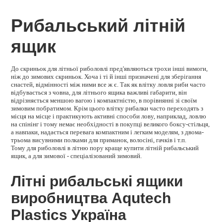
Рибальський літній
ящик
До скриньок для літньої риболовлі пред'являються трохи інші вимоги,
ніж до зимових скриньок. Хоча і ті й інші призначені для зберігання
снастей, відмінності між ними все ж є. Так як влітку ловля риби часто
відбувається з човна, для літнього ящика важливі габарити, він
відрізняється меншою вагою і компактністю, в порівнянні зі своїм
зимовим побратимом. Крім цього влітку рибалки часто переходять з
місця на місце і практикують активні способи лову, наприклад, ловлю
на спінінг і тому немає необхідності в покупці великого боксу-стільця,
а навпаки, надається перевага компактним і легким моделям, з двома-
трьома висувними полками для приманок, волосіні, гачків і т.п.
Тому для риболовлі в літню пору краще купити літній рибальський
ящик, а для зимової - спеціалізований зимовий.
Літні рибальські ящики
виробництва Aqutech
Plastics Україна