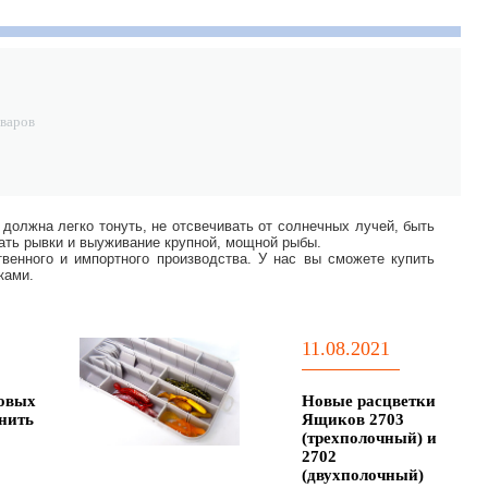
Скидка 15%
Скидка 15%
Скидка 15%
Джиг-головки
Джиг-головки
Джиг-головки
Дж
Круглые
Круглые
Круглые
Кр
неокрашенные
окрашенные с 3D
окрашенные с 3D
ок
169
грн.
116
грн.
179
грн.
30г (25шт)
глазами 1,5г
глазами 15г
гл
оваров
(25шт)
(25шт)
(2
должна легко тонуть, не отсвечивать от солнечных лучей, быть
жать рывки и выуживание крупной, мощной рыбы.
венного и импортного производства. У нас вы сможете купить
ками.
11.08.2021
овых
Новые расцветки
нить
Ящиков 2703
(трехполочный) и
2702
(двухполочный)