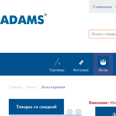
О компании
Удилища
Катушки
Леска
Главная
/
Леска
/
Леска карповая
Внимание:
Мин
Товары со скидкой
Л