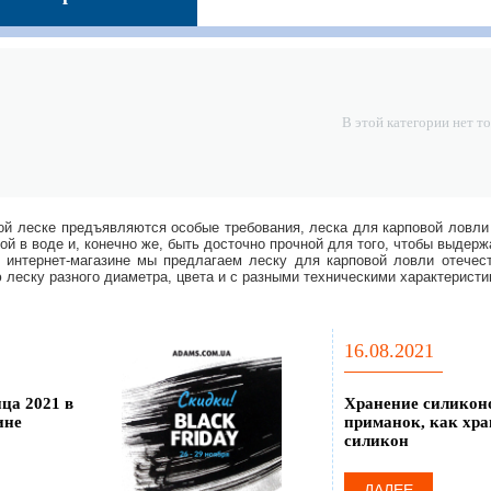
Скидка 15%
Скидка 15%
Скидка 15%
Джиг-головки
Джиг-головки
Джиг-головки
Футбол
Малек 10г (25шт)
Малек 20г (25шт)
неокрашенные
148
грн.
163
грн.
202
грн.
28г (25шт)
В этой категории нет т
ой леске предъявляются особые требования, леска для карповой ловли 
ой в воде и, конечно же, быть досточно прочной для того, чтобы выдер
интернет-магазине мы предлагаем леску для карповой ловли отечест
 леску разного диаметра, цвета и с разными техническими характеристи
16.08.2021
ца 2021 в
Хранение силикон
ине
приманок, как хра
силикон
ДАЛЕЕ