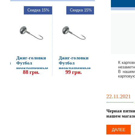
 15%
Скидка 15%
Скидка 15%
Скидка 15%
Джиг-головки
Футбол
неокрашенные
124
грн.
20г (25шт)
ки
Джиг-головки
Джиг-головки
К карпов
25шт)
Футбол
Футбол
незаметн
неокрашенные
неокрашенные
88
грн.
99
грн.
В нашем 
10г (25шт)
14г (25шт)
карповую
22.11.2021
Черная пятни
нашем магаз
ДАЛЕЕ