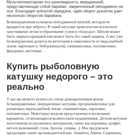
Мультипликаторная это разновидность инерционной,
представляющая собой барабан, закрепленный неподвижно на
оси. Благодаря зубчатой передаче, один оборот рукоятки дает
несколько оборотов барабана.
Безынерционная оснащена неподвижной шпулей, которая не
вращается при забросе. В такой катушке практически исключено
запутывание лески и образование узлов и «бороды». Шпуля может
быть закрыта крышкой или может быть без такой защиты. А вот уже
безынерционки делятся на категории в зависимости от вида рыбной
ловли: карповые (с бейтраннером), спиннинговые, поплавочные,
фидерные, матчевые.
Купить рыболовную
катушку недорого – это
реально
У нас вы можете купить по очень демократичным ценам
безынерционные, инерционные катушки, предназначенные для
различных видов рыбной ловли: спиннинговые, карповые,
поплавочные. Некоторые модели представлены в нескольких
вариантах, отличающихся количеством подшипников. Детали катушек
изготовлены из различных материалов, таких как керамика, графит,
металл (алюминий, сталь, бронза, сплавы...). Мы предлагаем
продукцию таких производителей как: Amadeus, Adams, Carpmania,