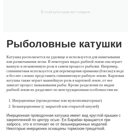
В этой категории нет товаров
Рыболовные катушки
Катушка располагается на удилище и используется для наматывания
или разматывания лески. В некоторых видах рыбной ловли она играет
важную и незаменимую роль в самом процессе рыбалки. Например,
спиннинговая используется для перемещения приманки (блесна) в воде
и без нее сложно представить спиннинговую рыбную ловлю. Карповая
катушка также играет важнейшую роль в карповой ловле, от нее
зависит процесс вываживания рыбы. Кроме разделения по видам
рыбной ловли их разделяют по конструкционным особенностям на:
Инерционные (проводочные или мультипликаторные)
Безынерционные (с закрытой или открытой шпулей)
Инерционная проводочная катушка имеет вид круглой крышки с
закрепленной по центру осью. Ее Барабан вращается при
забросе, это и отличает ее от безынерционных моделей.
Некоторые инерционки оснащены тормозом-трещеткой.