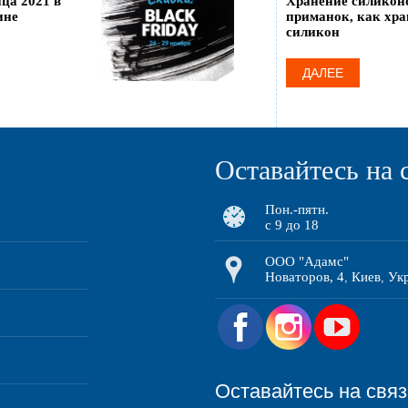
ца 2021 в
Хранение силикон
ине
приманок, как хра
силикон
ДАЛЕЕ
Оставайтесь на 
Пон.-пятн.
с 9 до 18
ООО "Адамс"
Новаторов, 4
Киев
Ук
,
,
.
Оставайтесь на свя