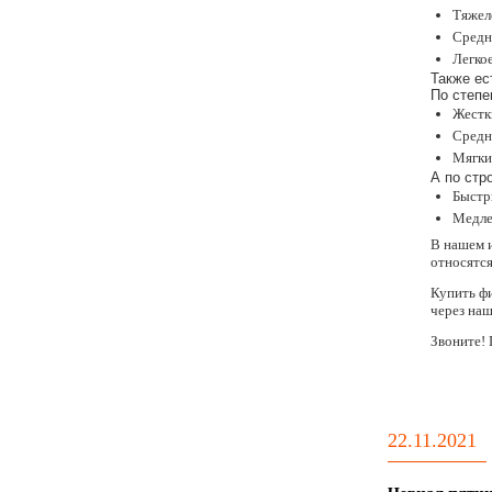
Тяжел
Средн
Легкое
Также ес
По степе
Жестки
Средн
Мягкие
А по стр
Быстры
Медле
В нашем 
относятся
Купить фи
через наш
Звоните!
22.11.2021