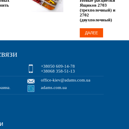
овых
Новые расцветки
нить
Ящиков 2703
(трехполочный) и
2702
(двухполочный)
ДАЛЕЕ
связи
+38050 609-14-78
+38068 358-51-13
office-kiev@adams.com.ua
раина
adams.com.ua
.
зи