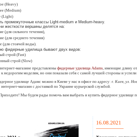
ое (Heavy)
ее (Medium)
 (Light)
ть промежуточные классы Light-medium и Medium-heavy.
ни жесткости вершины делятся на:
е (для сильного течения),
ие (для среднего течения)
 (для стоячей воды).
ою фидерные удилища бывают двух видов:
й строй (Fast)
нный строй (Slow)
интернет-магазине представлены
фидерные удилища Adams
, имеющие длину от 
 к недорогим моделям, но они показали себя с самой лучшей стороны и успел
дерное удилище Адамс можно в Киеве у нас в офисе по адресу: г
. Киев, ул. Но
 интернет-магазин с доставкой по Украине курьерской службой.
 Приходите! Мы будем рады помочь вам выбрать и купить фидерное удилище п
16.08.2021