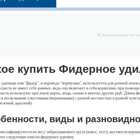
Скидка 15%
Скидка 15%
Скидка 15%
Джиг-головки
Джиг-головки
Джиг-головки
Футбол
Малек 10г (25шт)
Малек 20г (25шт)
неокрашенные
148
грн.
163
грн.
202
грн.
28г (25шт)
В этой категории нет т
кое купить Фидерное уд
удилище или "фидер", в переводе "кормушка", используется для донной ловли 
снасть не имеет себе равных, ведь она включает в себя кормушки, при помощи
асть используют при ловле карпа, леща, сазана и многих других рыб. Длина фи
я несколькими хлыстиками (вершинками) с разной жесткостью и разной чувст
зеленый, красный).
бенности, виды и разновидн
ассифицируются по весу забрасываемого груза (класс, тест), жесткости верш
ют следующие классы фидерных удилищ: