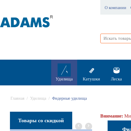
О компании
Удилища
Катушки
Леска
Главная
/
Удилища
/
Фидерные удилища
Внимание:
Мин
Товары со скидкой
Фи