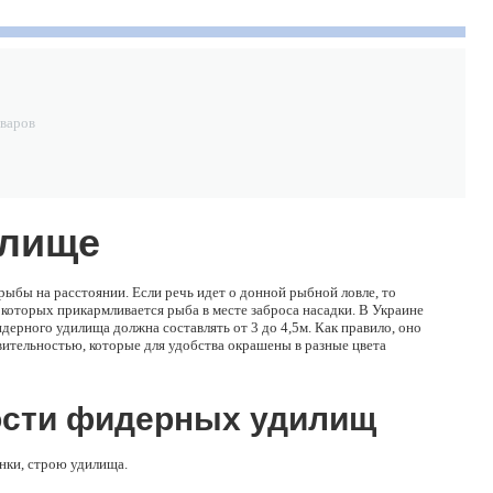
Скидка 15%
Скидка 15%
Скидка 15%
Джиг-головки
Джиг-головки
Джиг-головки
Дж
Круглые
Круглые
Круглые
Кр
неокрашенные
окрашенные с 3D
окрашенные с 3D
ок
169
грн.
116
грн.
179
грн.
30г (25шт)
глазами 1,5г
глазами 15г
гл
оваров
(25шт)
(25шт)
(2
илище
рыбы на расстоянии. Если речь идет о донной рыбной ловле, то
 которых прикармливается рыба в месте заброса насадки. В Украине
дерного удилища должна составлять от 3 до 4,5м. Как правило, оно
вительностью, которые для удобства окрашены в разные цвета
ости фидерных удилищ
инки, строю удилища.