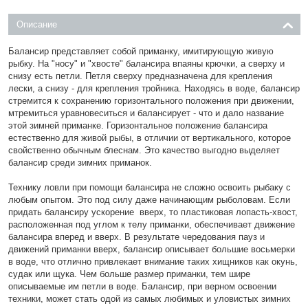
Описание
Балансир представляет собой приманку, имитирующую живую
рыбку. На "носу" и "хвосте" балансира впаяны крючки, а сверху и
снизу есть петли. Петля сверху предназначена для крепления
лески, а снизу - для крепления тройника. Находясь в воде, балансир
стремится к сохранению горизонтального положения при движении,
мтремиться уравновеситься и балансирует - что и дало название
этой зимней приманке. Горизонтальное положение балансира
естественно для живой рыбы, в отличии от вертикального, которое
свойственно обычным блеснам. Это качество выгодно выделяет
балансир среди зимних приманок.
Технику ловли при помощи балансира не сложно освоить рыбаку с
любым опытом. Это под силу даже начинающим рыболовам. Если
придать балансиру ускорение вверх, то пластиковая лопасть-хвост,
расположенная под углом к телу приманки, обеспечивает движение
балансира вперед и вверх. В результате чередования пауз и
движений приманки вверх, балансир описывает большие восьмерки
в воде, что отлично привлекает внимание таких хищников как окунь,
судак или щука. Чем больше размер приманки, тем шире
описываемые им петли в воде. Балансир, при верном освоении
техники, может стать одой из самых любимых и уловистых зимних