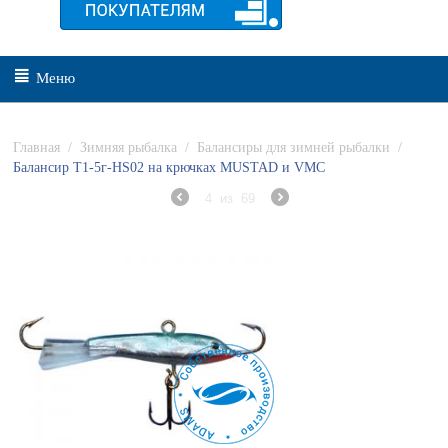
Меню
Главная
/
Зимняя рыбалка
/
Балансиры для зимней рыбалки
/
Балансир Т1-5г-НS02 на крючках MUSTAD и VMC
4
из
69