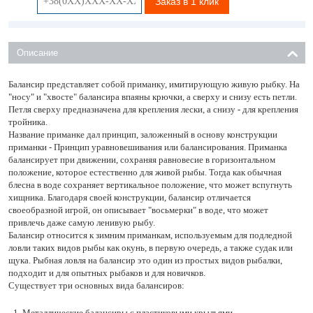
Заказ в 1 клик
Описание
Балансир представляет собой приманку, имитирующую живую рыбку. На
"носу" и "хвосте" балансира впаяны крючки, а сверху и снизу есть петли.
Петля сверху предназначена для крепления лески, а снизу - для крепления
тройника.
Название приманке дал принцип, заложенный в основу конструкции
приманки - Принцип уравновешивания или балансирования. Приманка
балансирует при движении, сохраняя равновесие в горизонтальном
положение, которое естественно для живой рыбы. Тогда как обычная
блесна в воде сохраняет вертикальное положение, что может вспугнуть
хищника. Благодаря своей конструкции, балансир отличается
своеобразной игрой, он описывает "восьмерки" в воде, что может
привлечь даже самую ленивую рыбу.
Балансир относится к зимним приманкам, используемым для подледной
ловли таких видов рыбы как окунь, в первую очередь, а также судак или
щука. Рыбная ловля на балансир это один из простых видов рыбалки,
подходит и для опытных рыбаков и для новичков.
Существует три основных вида балансиров:
Металлические балансиры с пластиковыми крыльями