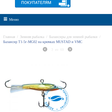
Меню
Главная
/
Зимняя рыбалка
/
Балансиры для зимней рыбалки
/
Балансир Т1-5г-MG02 на крючках MUSTAD и VMC
3
из
69