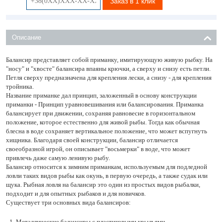
Заказ в 1 клик
Описание
Балансир представляет собой приманку, имитирующую живую рыбку. На
"носу" и "хвосте" балансира впаяны крючки, а сверху и снизу есть петли.
Петля сверху предназначена для крепления лески, а снизу - для крепления
тройника.
Название приманке дал принцип, заложенный в основу конструкции
приманки - Принцип уравновешивания или балансирования. Приманка
балансирует при движении, сохраняя равновесие в горизонтальном
положение, которое естественно для живой рыбы. Тогда как обычная
блесна в воде сохраняет вертикальное положение, что может вспугнуть
хищника. Благодаря своей конструкции, балансир отличается
своеобразной игрой, он описывает "восьмерки" в воде, что может
привлечь даже самую ленивую рыбу.
Балансир относится к зимним приманкам, используемым для подледной
ловли таких видов рыбы как окунь, в первую очередь, а также судак или
щука. Рыбная ловля на балансир это один из простых видов рыбалки,
подходит и для опытных рыбаков и для новичков.
Существует три основных вида балансиров:
Металлические балансиры с пластиковыми крыльями