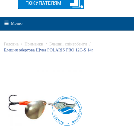
Меню
Головна
/
Приманки
/
Блешні, спінербейти
/
Блешня обертова Щука POLARIS PRO 12C-S 14г