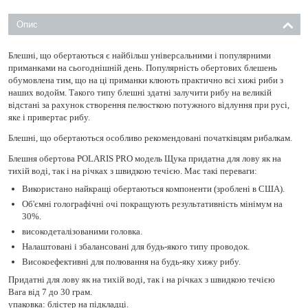
Опис
Блешні, що обертаються є найбільш універсальними і популярними
приманками на сьогоднішній день. Популярність обертових блешень
обумовлена ​​тим, що на ці приманки клюють практично всі хижі риби з
наших водойм. Такого типу блешні здатні залучити рибу на великій
відстані за рахунок створення пелюсткою потужного відлуння при русі,
яке і привертає рибу.
Блешні, що обертаються особливо рекомендовані початківцям рибалкам.
Блешня обертова POLARIS PRO модель Щука придатна для лову як на
тихій воді, так і на річках з швидкою течією. Має такі переваги: ​​
Використано найкращі обертаються компоненти (зроблені в США).
Об'ємні голографічні очі покращують результативність мінімум на
30%.
високодеталізованими головка.
Налаштовані і збалансовані для будь-якого типу проводок.
Високоефективні для полювання на будь-яку хижу рибу.
Придатні для лову як на тихій воді, так і на річках з швидкою течією
Вага від 7 до 30 грам.
упаковка: блістер на підкладці.