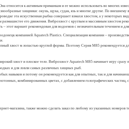
Она относится к активным приманкам и ее можно использовать во многих извес
знообразные хищники: окунь, щука, судак, язь и многие другие. По внешнему в
водке эта искуственная рыбка совершает взмахи хвостом, а у некоторых видо
ем размашистее его движения. Виброхвост с круглым и массивным хвостом рек
ть – этот вариант рекомендован для водоемов с незначительным течением и дл
родонецк компанией Aquatech Plastics. Специализация компании – производст
ки.
пный хвост м лопастью круглой формы. Поэтому Серия М85 рекомендуется для 
рокий хвост и плоское тело. Виброхвост Aquatech М85 начинает игру сразу п
водках и для ловли самых различных хищных рыб.
обых навыков и потому он рекомендуется как для опытных, так и для начинаю
нотонных, комбинированных цветах, с добавлением голографических частиц, 
нет-магазина, также можно сделать заказ по любому из указанных номеров тел