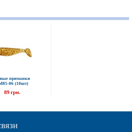
вые приманки
М85-06 (10шт)
89
грн.
связи