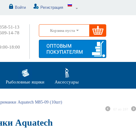
Войти
Регистрация
358-51-13
Корзина пуста
609-14-78
:00-18:00
Рыболовные ящики
Аксессуары
риманки Aquatech М85-09 (10шт)
67
из
197
ки Aquatech