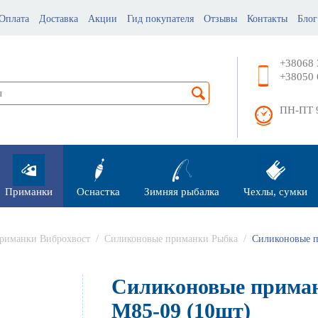
Оплата
Доставка
Акции
Гид покупателя
Отзывы
Контакты
Блог
+38068 
+38050 
ПН-ПТ 9
Приманки
Оснастка
Зимняя рыбалка
Чехлы, сумки
риманки Виброхвост
/
Силиконовые приманки Рыбка
/
Силиконовые п
Силиконовые приман
М85-09 (10шт)