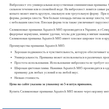
Виброхвост это универсальная искусственная спиннинговая приманка. 
сильном течении или в спокойной воде. На виброхвост ловятся самые ра
копыто может иметь круглую, овальную или треугольную форму. При про
формы, размера хвоста. Чем больше площадь пятака на конце хвоста, т
с небольшим хвостом. Плоская форма тела также увеличивает паруснос
Силиконовые приманки Aquatech М85 производятся в Украине, в г.Севе
фидерные кормушки, зимние удочки, чехлы для удилищ и мягкие нажив
Силиконовая приманка Aquatech М85 имеет плоское широкое тело и кру
Преимущества приманки Aquatech М85:
Хорошая подвижность и чувствительность, которую обеспечивает ши
Универсальность. Приманка может использоваться в различных про
Простота использования. Использование виброхвоста не требует ос
Широкая цветовая гамма. Наживки Aquatech М85 производятся в од
приманку для любых условий и на любой вкус.
Низкая стоимость.
Цена на сайте указана за упаковку из 5-и штук приманок.
Купить Силиконовые приманки Aquatech М85 можно через корзину интер