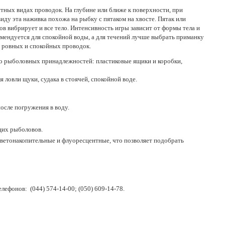
тных видах проводок. На глубине или ближе к поверхности, при
иду эта наживка похожа на рыбку с пятаком на хвосте. Пятак или
в вибрирует и все тело. Интенсивность игры зависит от формы тела и
омендуется для спокойной воды, а для течений лучше выбрать приманку
я ровных и спокойных проводок.
во рыболовных принадлежностей: пластиковые ящики и коробки,
ловли щуки, судака в стоячей, спокойной воде.
осле погружения в воду.
щих рыболовов.
светонакопительные и флуоресцентные, что позволяет подобрать
ефонов: (044) 574-14-00; (050) 609-14-78.