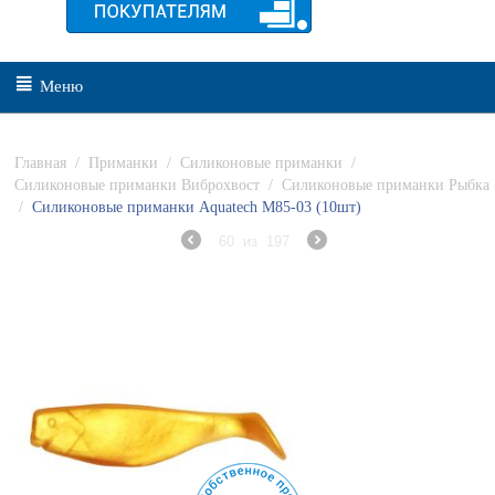
Меню
Главная
/
Приманки
/
Силиконовые приманки
/
Силиконовые приманки Виброхвост
/
Силиконовые приманки Рыбка
/
Силиконовые приманки Aquatech М85-03 (10шт)
60
из
197