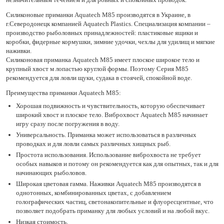
Силиконовые приманки Aquatech М85 производятся в Украине, в
г.Северодонецк компанией Aquatech Plastics. Специализация компании –
производство рыболовных принадлежностей: пластиковые ящики и
коробки, фидерные кормушки, зимние удочки, чехлы для удилищ и мягкие
наживки.
Силиконовая приманка Aquatech М85 имеет плоское широкое тело и
крупный хвост м лопастью круглой формы. Поэтому Серия М85
рекомендуется для ловли щуки, судака в стоячей, спокойной воде.
Преимущества приманки Aquatech М85:
Хорошая подвижность и чувствительность, которую обеспечивает
широкий хвост и плоское тело. Виброхвост Aquatech М85 начинает
игру сразу после погружения в воду.
Универсальность. Приманка может использоваться в различных
проводках и для ловли самых различных хищных рыб.
Простота использования. Использование виброхвоста не требует
особых навыков и потому он рекомендуется как для опытных, так и для
начинающих рыболовов.
Широкая цветовая гамма. Наживки Aquatech М85 производятся в
однотонных, комбинированных цветах, с добавлением
голографических частиц, светонакопительные и флуоресцентные, что
позволяет подобрать приманку для любых условий и на любой вкус.
Низкая стоимость.