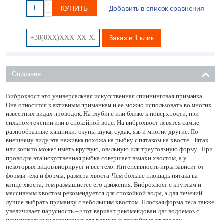
+
КУПИТЬ
Добавить в список сравнения
−
Заказ в 1 клик
Описание
Виброхвост это универсальная искусственная спиннинговая приманка.
Она относится к активным приманкам и ее можно использовать во многих
известных видах проводок. На глубине или ближе к поверхности, при
сильном течении или в спокойной воде. На виброхвост ловятся самые
разнообразные хищники: окунь, щука, судак, язь и многие другие. По
внешнему виду эта наживка похожа на рыбку с пятаком на хвосте. Пятак
или копыто может иметь круглую, овальную или треугольную форму. При
проводке эта искуственная рыбка совершает взмахи хвостом, а у
некоторых видов вибрирует и все тело. Интенсивность игры зависит от
формы тела и формы, размера хвоста. Чем больше площадь пятака на
конце хвоста, тем размашистее его движения. Виброхвост с круглым и
массивным хвостом рекомендуется для спокойной воды, а для течений
лучше выбрать приманку с небольшим хвостом. Плоская форма тела также
увеличивает парусность – этот вариант рекомендован для водоемов с
незначительным течением и для ровных и спокойных проводок.