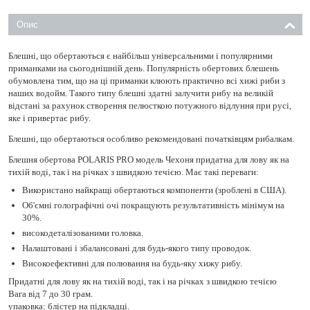
Опис
Блешні, що обертаються є найбільш універсальними і популярними
приманками на сьогоднішній день. Популярність обертових блешень
обумовлена ​​тим, що на ці приманки клюють практично всі хижі риби з
наших водойм. Такого типу блешні здатні залучити рибу на великій
відстані за рахунок створення пелюсткою потужного відлуння при русі,
яке і привертає рибу.
Блешні, що обертаються особливо рекомендовані початківцям рибалкам.
Блешня обертова POLARIS PRO модель Чехоня придатна для лову як на
тихій воді, так і на річках з швидкою течією. Має такі переваги: ​​
Використано найкращі обертаються компоненти (зроблені в США).
Об'ємні голографічні очі покращують результативність мінімум на
30%.
високодеталізованими головка.
Налаштовані і збалансовані для будь-якого типу проводок.
Високоефективні для полювання на будь-яку хижу рибу.
Придатні для лову як на тихій воді, так і на річках з швидкою течією
Вага від 7 до 30 грам.
упаковка: блістер на підкладці.