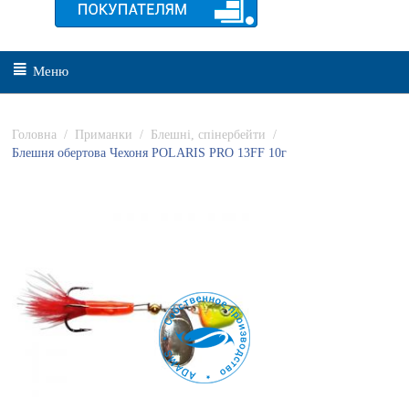
Меню
Головна
/
Приманки
/
Блешні, спінербейти
/
Блешня обертова Чехоня POLARIS PRO 13FF 10г