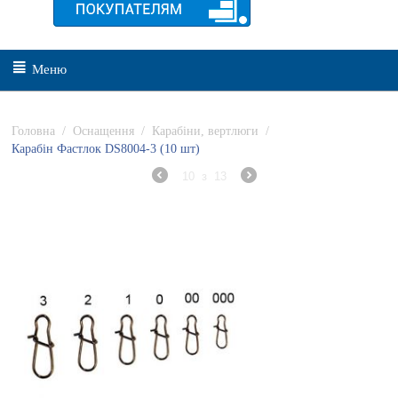
Меню
Головна
/
Оснащення
/
Карабіни, вертлюги
/
Карабін Фастлок DS8004-3 (10 шт)
10
з
13