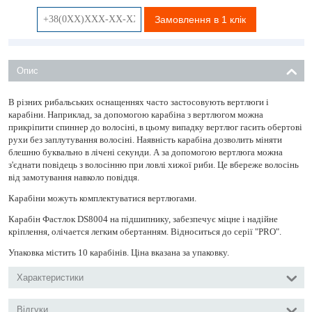
Замовлення в 1 клік
Опис
В різних рибальських оснащеннях часто застосовують вертлюги і
карабіни. Наприклад, за допомогою карабіна з вертлюгом можна
прикріпити спиннер до волосіні, в цьому випадку вертлюг гасить обертові
рухи без заплутування волосіні. Наявність карабіна дозволить міняти
блешню буквально в лічені секунди. А за допомогою вертлюга можна
з'єднати повідець з волосінню при ловлі хижої риби. Це вбереже волосінь
від замотування навколо повідця.
Карабіни можуть комплектуватися вертлюгами.
Карабін Фастлок DS8004 на підшипнику, забезпечує міцне і надійне
кріплення, олічается легким обертанням. Відноситься до серії "PRO".
Упаковка містить 10 карабінів. Ціна вказана за упаковку.
Характеристики
Відгуки