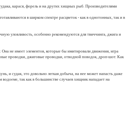
удака, карася, форель и на других хищных рыб. Производителями
готавливаются в ширком спектре расцветок - как в однотонных, так и в
ичную уловливость, особенно рекомендуются для твиччинга, джига и
 Она не имеет элементов, которые бы имитировали движения, игра
чные проводки, джиговые проводки, отводной поводок, дроп-шот. Как
нь, и судак, это довольно легкая добыча, на нее может напасть даже
 водоеме, так как в большинстве случаев хищник нападает на