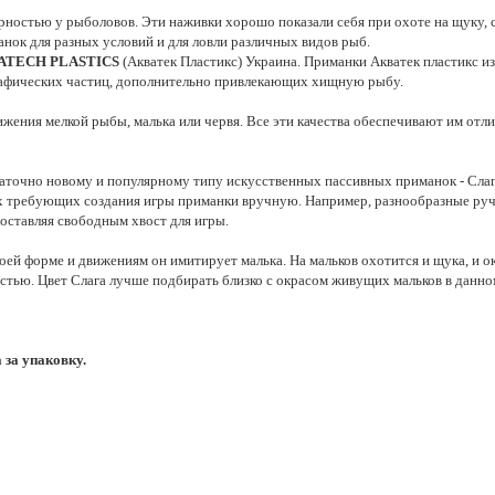
ностью у рыболовов. Эти наживки хорошо показали себя при охоте на щуку, с
нок для разных условий и для ловли различных видов рыб.
ATECH PLASTICS
(Акватек Пластикс) Украина. Приманки Акватек пластикс из
графических частиц, дополнительно привлекающих хищную рыбу.
жения мелкой рыбы, малька или червя. Все эти качества обеспечивают им отл
аточно новому и популярному типу искусственных пассивных приманок - Слаг.
ках требующих создания игры приманки вручную. Например, разнообразные ру
 оставляя свободным хвост для игры.
оей форме и движениям он имитирует малька. На мальков охотится и щука, и оку
тью. Цвет Слага лучше подбирать близко с окрасом живущих мальков в данном
 за упаковку.