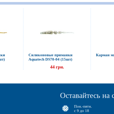
нки
Силиконовые приманки
Карман м
шт)
Aquatech DS70-04 (15шт)
44
грн.
Оставайтесь на 
Пон.-пятн.
с 9 до 18