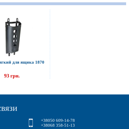
ягкий для ящика 1870
93
грн.
связи
+38050 609-14-78
+38068 358-51-13