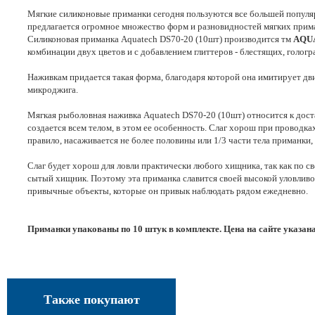
Мягкие силиконовые приманки сегодня пользуются все большей популяр
предлагается огромное множество форм и разновидностей мягких прима
Силиконовая приманка Aquatech DS70-20 (10шт) производится тм
AQU
комбинации двух цветов и с добавлением глиттеров - блестящих, голо
Наживкам придается такая форма, благодаря которой она имитирует дви
микроджига.
Мягкая рыболовная наживка Aquatech DS70-20 (10шт) относится к дост
создается всем телом, в этом ее особенность. Слаг хорош при провод
правило, насаживается не более половины или 1/3 части тела приманки,
Слаг будет хорош для ловли практически любого хищника, так как по св
сытый хищник. Поэтому эта приманка славится своей высокой уловливос
привычные объекты, которые он привык наблюдать рядом ежедневно.
Приманки упакованы по 10 штук в комплекте. Цена на сайте указана
Также покупают