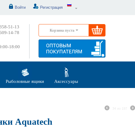
Войти
Регистрация
358-51-13
Корзина пуста
609-14-78
:00-18:00
Рыболовные ящики
Аксессуары
34
из
197
ки Aquatech