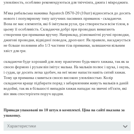
уловлівость, особливо рекомендуються для твіччінга, джига і мікроджига.
М'яка рибальська наживка Aquatech DS70-20 (10шт) відноситься до досить
нового і популярному типу штучних пасивних приманок - складаючи.
Вона не має елементів, які б імітували рухи, гра створюється всім тілом, в
цьому її особливість. Складаючи добрі при проводках вимагають
створення гри приманки вручну. Наприклад, різноманітні ручні проводки,
джигові проводки, відвідної поводок, дроп-шот. Як правило, насаджується
не більше половини або 1/3 частини тіла приманки, залишаючи вільним
хвіст для гри.
складаючи буде хороший для лову практично будь-якого хижака, так як за
своєю формою і рухам він імітує малька. На мальків полює і щука, і окунь,
і судак, це досить легка здобич, на неї може напасти навіть ситий хижак.
Тому ця приманка славиться своєю високою уловлівостью. Колір
складаючи краще підбирати поряд з забарвленням живуть мальків в даній
водоймі, так як в більшості випадків хижак нападає на звичні об'єкти, які
він звик спостерігати поруч щодня.
Принади упаковані по 10 штук в комплекті. Ціна на сайті вказана за
упаковку.
Характеристики