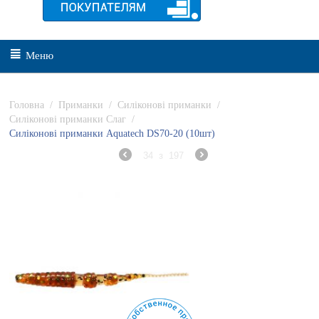
Меню
Головна
/
Приманки
/
Силіконові приманки
/
Силіконові приманки Слаг
/
Силіконові приманки Aquatech DS70-20 (10шт)
34
з
197