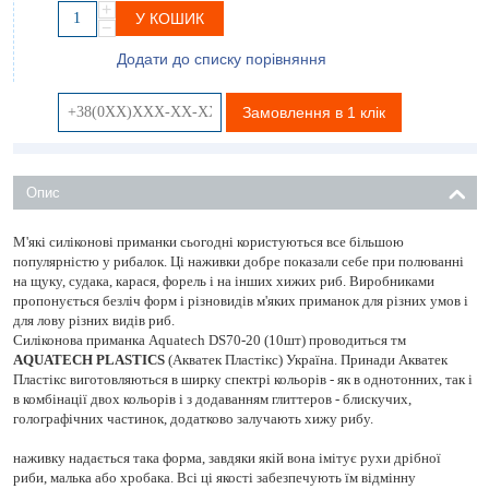
+
У КОШИК
−
Додати до списку порівняння
Замовлення в 1 клік
Опис
М'які силіконові приманки сьогодні користуються все більшою
популярністю у рибалок. Ці наживки добре показали себе при полюванні
на щуку, судака, карася, форель і на інших хижих риб. Виробниками
пропонується безліч форм і різновидів м'яких приманок для різних умов і
для лову різних видів риб.
Силіконова приманка Aquatech DS70-20 (10шт) проводиться тм
AQUATECH PLASTICS
(Акватек Пластікс) Україна. Принади Акватек
Пластікс виготовляються в ширку спектрі кольорів - як в однотонних, так і
в комбінації двох кольорів і з додаванням глиттеров - блискучих,
голографічних частинок, додатково залучають хижу рибу.
наживку надається така форма, завдяки якій вона імітує рухи дрібної
риби, малька або хробака. Всі ці якості забезпечують їм відмінну