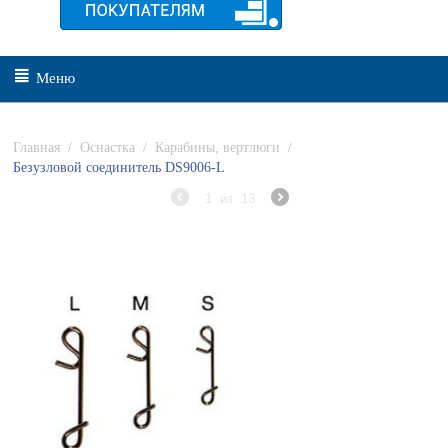
Меню
Главная
/
Оснастка
/
Карабины, вертлюги
/
Безузловой соединитель DS9006-L
1
из
13