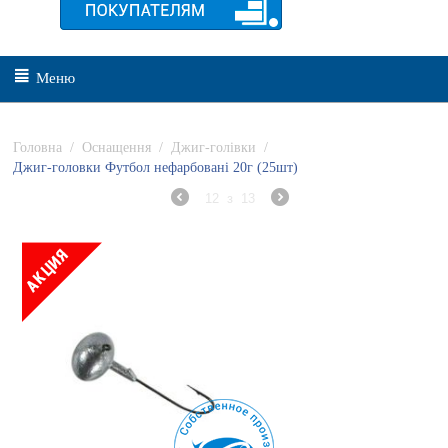
Меню
Головна
/
Оснащення
/
Джиг-голівки
/
Джиг-головки Футбол нефарбовані 20г (25шт)
12
з
13