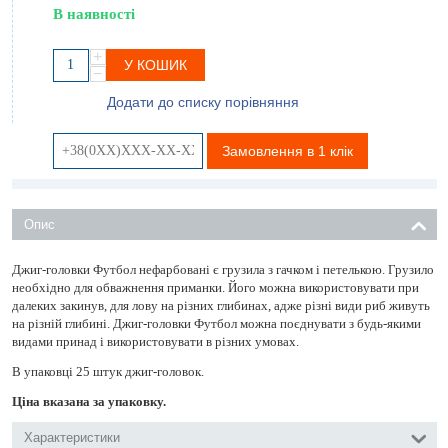
В наявності
+
У КОШИК
−
Додати до списку порівняння
Замовлення в 1 клік
Опис
Джиг-головки Футбол нефарбовані є грузила з гачком і петелькою. Грузило
необхідно для обважнення приманки. Його можна використовувати при
далеких закинув, для лову на різних глибинах, адже різні види риб живуть
на різній глибині. Джиг-головки Футбол можна поєднувати з будь-якими
видами принад і використовувати в різних умовах.
В упаковці 25 штук джиг-головок.
Ціна вказана за упаковку.
Характеристики