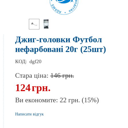
Джиг-головки Футбол
нефарбовані 20г (25шт)
КОД:
dgf20
Стара ціна:
146
грн.
124
грн.
Ви економите:
22
грн.
(
15
%)
Написати відгук