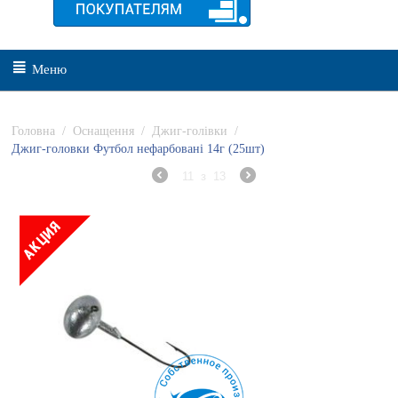
Меню
Головна
/
Оснащення
/
Джиг-голівки
/
Джиг-головки Футбол нефарбовані 14г (25шт)
11
з
13