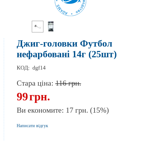
Джиг-головки Футбол
нефарбовані 14г (25шт)
КОД:
dgf14
Стара ціна:
116
грн.
99
грн.
Ви економите:
17
грн.
(
15
%)
Написати відгук