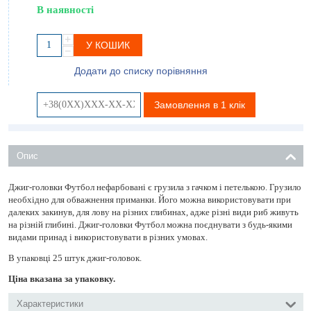
В наявності
+
У КОШИК
−
Додати до списку порівняння
Замовлення в 1 клік
Опис
Джиг-головки Футбол нефарбовані є грузила з гачком і петелькою. Грузило
необхідно для обважнення приманки. Його можна використовувати при
далеких закинув, для лову на різних глибинах, адже різні види риб живуть
на різній глибині. Джиг-головки Футбол можна поєднувати з будь-якими
видами принад і використовувати в різних умовах.
В упаковці 25 штук джиг-головок.
Ціна вказана за упаковку.
Характеристики