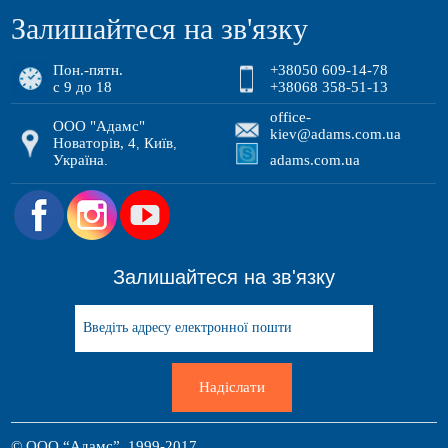
Залишайтеся на зв'язку
Пон.-пятн.
+38050 609-14-78
с 9 до 18
+38068 358-51-13
office-
ООО "Адамс"
kiev@adams.com.ua
Новаторів, 4
Київ
,
,
Україна
adams.com.ua
.
.
Залишайтеся на зв'язку
Надіслати
© ООО “Адамс”, 1999-2017