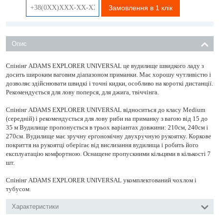
Замовлення в 1 клік
Опис
Спінінг ADAMS EXPLORER UNIVERSAL це вудилище швидкого ладу з
досить широким ваговим діапазоном приманки. Має хорошу чутливістю і
дозволяє здійснювати швидкі і точні кидки, особливо на короткі дистанції.
Рекомендується для лову поперся, для джига, твіччінга.
Спінінг ADAMS EXPLORER UNIVERSAL відноситься до класу Medium
(середній) і рекомендується для лову риби на приманку з вагою від 15 до
35 м Вудилище пропонується в трьох варіантах довжини: 210см, 240см і
270см. Вудилище має зручну ергономічну двухручную рукоятку. Коркове
покриття на рукоятці оберігає від вислизання вудилища і робить його
експлуатацію комфортною. Оснащене пропускними кільцями в кількості 7
шт.
Спінінг ADAMS EXPLORER UNIVERSAL укомплектований чохлом і
тубусом.
Характеристики