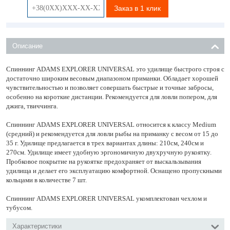
Заказ в 1 клик
Описание
Спиннинг ADAMS EXPLORER UNIVERSAL это удилище быстрого строя с
достаточно широким весовым диапазоном приманки. Обладает хорошей
чувствительностью и позволяет совершать быстрые и точные забросы,
особенно на короткие дистанции. Рекомендуется для ловли попером, для
джига, твиччинга.
Спиннинг ADAMS EXPLORER UNIVERSAL относится к классу Medium
(средний) и рекомендуется для ловли рыбы на приманку с весом от 15 до
35 г. Удилище предлагается в трех вариантах длины: 210см, 240см и
270см. Удилище имеет удобную эргономичную двухручную рукоятку.
Пробковое покрытие на рукоятке предохраняет от выскальзывания
удилища и делает его эксплуатацию комфортной. Оснащено пропускными
кольцами в количестве 7 шт.
Спиннинг ADAMS EXPLORER UNIVERSAL укомплектован чехлом и
тубусом.
Характеристики