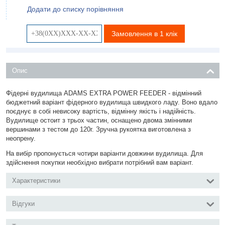
Додати до списку порівняння
Замовлення в 1 клік
Опис
Фідерні вудилища ADAMS EXTRA POWER FEEDER - відмінний
бюджетний варіант фідерного вудилища швидкого ладу. Воно вдало
поєднує в собі невисоку вартість, відмінну якість
і надійність.
Вудилище остоит з трьох частин, оснащено двома змінними
вершинами з тестом до 120г. Зручна рукоятка виготовлена ​​з
неопрену.
На вибір пропонується чотири варіанти довжини вудилища. Для
здійснення покупки необхідно вибрати потрібний вам варіант.
Характеристики
Відгуки