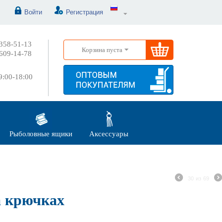
Войти
Регистрация
358-51-13
Корзина пуста
609-14-78
:00-18:00
Рыболовные ящики
Аксессуары
30
из
69
а крючках