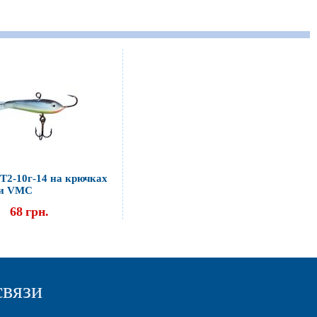
Т2-10г-14 на крючках
и VMC
68
грн.
связи