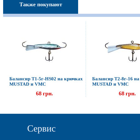
Также покупают
Балансир Т1-5г-НS02 на крючках
Балансир Т2-8г-16 н
MUSTAD и VMC
MUSTAD и VMC
68
грн.
68
грн.
Сервис