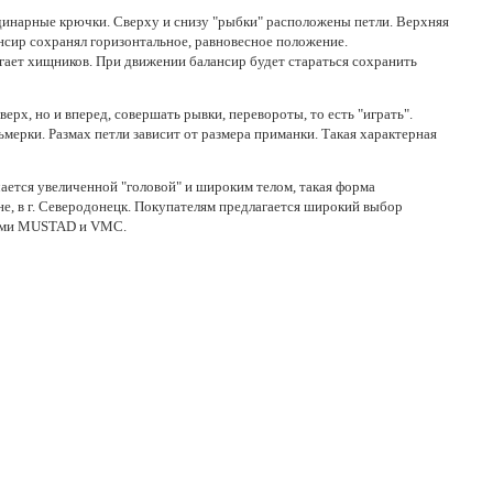
динарные крючки. Сверху и снизу "рыбки" расположены петли. Верхняя
ансир сохранял горизонтальное, равновесное положение.
угает хищников. При движении балансир будет стараться сохранить
ерх, но и вперед, совершать рывки, перевороты, то есть "играть".
мерки. Размах петли зависит от размера приманки. Такая характерная
чается увеличенной "головой" и широким телом, такая форма
е, в г. Северодонецк. Покупателям предлагается широкий выбор
чками MUSTAD и VMC.