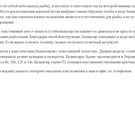
ет он собой небольшую рыбку, в носовую и хвостовую часть которой впаяны о
. Место расположения верхней петли выбрано таким образом, чтобы в воде бал
н, так как горизонтальное положение является естественным для рыбы и не п
приманке.
пластиковый хвост-лопасть (стабилизатор) заставляет ее двигаться не просто вв
щим рыболовам. Благодаря своей конструкции, балансир описывает в воде вось
ак. Если верно освоить технику, можно получить отличный результат.
ится к классическим балансирам с пластиковой лопастью. Данная модель отли
овершать резкие кувырки и повороты. Балансиры Адамс производятся в Украин
веса 8г, 10г, 12г и 14г. Балансир серии Т2 оснащен высококачественными крю
орзину нашего интернет-магазина или позвонив к нам в офис по телефонам: