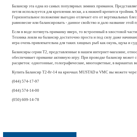
Балансир эта одна из самых популярных зимних приманок. Представля
петля используется для крепления лески, а к нижней крепится тройник
Горизонтальное положение выгодно отличает его от вертикальных блесе
равновесие или балансировать - данное свойство и дало название этой 
Если в воде потянуть приманку вверх, то встроенный в хвостовой части 
Техника ловли на балансир достаточно проста и под силу даже начинаю
игра очень привлекательна для таких хищных рыб как окунь, щука и суд
Балансиры серии Т2, представленные в нашем интернет-магазине, относ
обеспечивает приманке активную игру. При проводке балансир может с
расцветок: однотонные, голографические, многоцветные, в вариантах 
Купить Балансир Т2-8г-14 на крючках MUSTAD и VMC вы можете через к
(044) 574-17-97
(044) 574-14-00
(050) 609-14-78