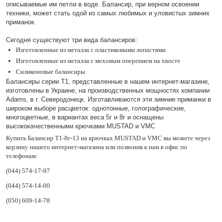
описываемые им петли в воде. Балансир, при верном освоении
техники, может стать одой из самых любимых и уловистых зимних
приманок.
Сегодня существуют три вида балансиров:
Изготовленные из металла с пластиковыми лопастями
Изготовленные из металла с меховым оперением на хвосте
Силиконовые балансиры
Балансиры серии Т1, представленные в нашем интернет-магазине,
изготовлены в Украине, на производственных мощностях компании
Adams, в г. Северодонецк. Изготавливаются эти зимние приманки в
широком выборе расцветок: однотонные, голографические,
многоцветные, в вариантах веса 5г и 8г и оснащены
высококачественными крючками MUSTAD и VMC
Купить Балансир Т1-8г-13 на крючках MUSTAD и VMC вы можете через
корзину нашего интернет-магазина или позвонив к нам в офис по
телефонам:
(044) 574-17-97
(044) 574-14-00
(050) 609-14-78