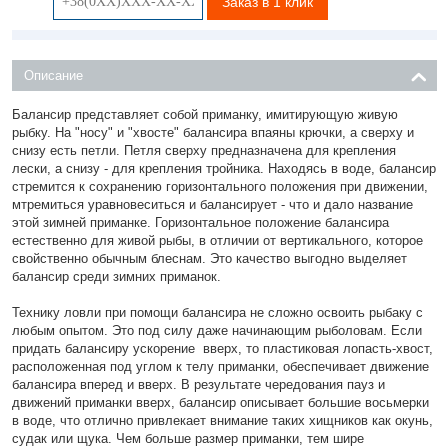
Заказ в 1 клик
Описание
Балансир представляет собой приманку, имитирующую живую
рыбку. На "носу" и "хвосте" балансира впаяны крючки, а сверху и
снизу есть петли. Петля сверху предназначена для крепления
лески, а снизу - для крепления тройника. Находясь в воде, балансир
стремится к сохранению горизонтального положения при движении,
мтремиться уравновеситься и балансирует - что и дало название
этой зимней приманке. Горизонтальное положение балансира
естественно для живой рыбы, в отличии от вертикального, которое
свойственно обычным блеснам. Это качество выгодно выделяет
балансир среди зимних приманок.
Технику ловли при помощи балансира не сложно освоить рыбаку с
любым опытом. Это под силу даже начинающим рыболовам. Если
придать балансиру ускорение вверх, то пластиковая лопасть-хвост,
расположенная под углом к телу приманки, обеспечивает движение
балансира вперед и вверх. В результате чередования пауз и
движений приманки вверх, балансир описывает большие восьмерки
в воде, что отлично привлекает внимание таких хищников как окунь,
судак или щука. Чем больше размер приманки, тем шире