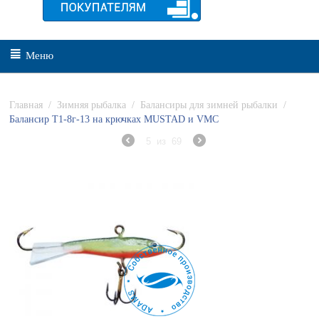
Меню
Главная
/
Зимняя рыбалка
/
Балансиры для зимней рыбалки
/
Балансир Т1-8г-13 на крючках MUSTAD и VMC
5
из
69