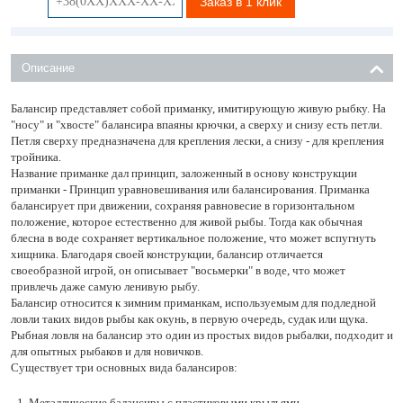
Заказ в 1 клик
Описание
Балансир представляет собой приманку, имитирующую живую рыбку. На
"носу" и "хвосте" балансира впаяны крючки, а сверху и снизу есть петли.
Петля сверху предназначена для крепления лески, а снизу - для крепления
тройника.
Название приманке дал принцип, заложенный в основу конструкции
приманки - Принцип уравновешивания или балансирования. Приманка
балансирует при движении, сохраняя равновесие в горизонтальном
положение, которое естественно для живой рыбы. Тогда как обычная
блесна в воде сохраняет вертикальное положение, что может вспугнуть
хищника. Благодаря своей конструкции, балансир отличается
своеобразной игрой, он описывает "восьмерки" в воде, что может
привлечь даже самую ленивую рыбу.
Балансир относится к зимним приманкам, используемым для подледной
ловли таких видов рыбы как окунь, в первую очередь, судак или щука.
Рыбная ловля на балансир это один из простых видов рыбалки, подходит и
для опытных рыбаков и для новичков.
Существует три основных вида балансиров:
Металлические балансиры с пластиковыми крыльями