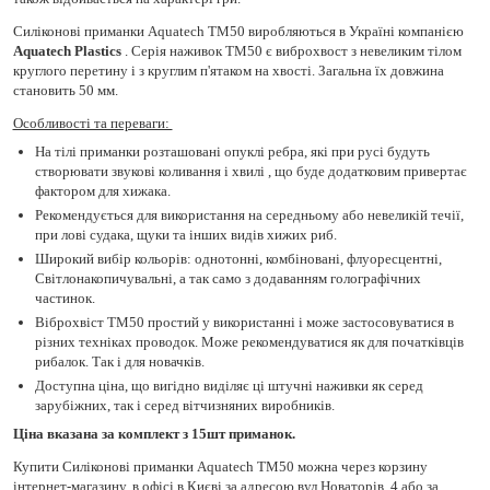
Силіконові приманки Aquatech TM50 виробляються в Україні компанією
Aquatech Plastics
. Серія наживок TM50 є виброхвост з невеликим тілом
круглого перетину і з круглим п'ятаком на хвості. Загальна їх довжина
становить 50 мм.
Особливості та переваги: ​​
На тілі приманки розташовані опуклі ребра, які при русі будуть
створювати звукові коливання і хвилі , що буде додатковим привертає
фактором для хижака.
Рекомендується для використання на середньому або невеликій течії,
при лові судака, щуки та інших видів хижих риб.
Широкий вибір кольорів: однотонні, комбіновані, флуоресцентні,
Світлонакопичувальні, а так само з додаванням голографічних
частинок.
Віброхвіст TM50 простий у використанні і може застосовуватися в
різних техніках проводок. Може рекомендуватися як для початківців
рибалок. Так і для новачків.
Доступна ціна, що вигідно виділяє ці штучні наживки як серед
зарубіжних, так і серед вітчизняних виробників.
Ціна вказана за комплект з 15шт приманок.
Купити Силіконові приманки Aquatech TM50 можна через корзину
інтернет-магазину, в офісі в Києві за адресою вул.Новаторів, 4 або за