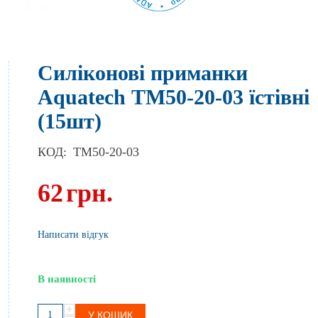
Силіконові приманки
Aquatech ТМ50-20-03 їстівні
(15шт)
КОД:
TM50-20-03
62
грн.
Написати відгук
В наявності
+
У КОШИК