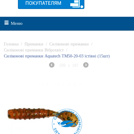
Меню
Головна
/
Приманки
/
Силіконові приманки
/
Силіконові приманки Віброхвіст
/
Силіконові приманки Aquatech ТМ50-20-03 їстівні (15шт)
189
з
197