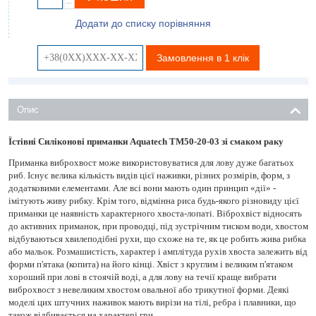
−
Додати до списку порівняння
Замовлення в 1 клік
Опис
Їстівні Силіконові приманки Aquatech ТМ50-20-03 зі смаком раку
Приманка виброхвост може використовуватися для лову дуже багатьох
риб. Існує велика кількість видів цієї наживки, різних розмірів, форм, з
додатковими елементами. Але всі вони мають один принцип «дії» -
імітують живу рибку. Крім того, відмінна риса будь-якого різновиду цієї
приманки це наявність характерного хвоста-лопаті. Віброхвіст відносять
до активних приманок, при проводці, під зустрічним тиском води, хвостом
відбуваються хвилеподібні рухи, що схоже на те, як це робить жива рибка
або мальок. Розмашистість, характер і амплітуда рухів хвоста залежить від
форми п'ятака (копита) на його кінці. Хвіст з круглим і великим п'ятаком
хороший при лові в стоячій воді, а для лову на течії краще вибрати
виброхвост з невеликим хвостом овальної або трикутної форми. Деякі
моделі цих штучних наживок мають вирізи на тілі, ребра і плавники, що
також відбивається на характері гри.