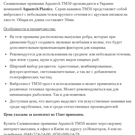
Силиконовые приманки Aquatech TM50 производятся в Украине
компанией
Aquatech Plastics
. Серия наживок TM50 представляет собой
виброхвост с небольшим телом круглого сечения и с круглым пятаком на
хвосте. Общая их длина составляет 50мм.
Особенности и преимущества:
На теле приманке расположены выпуклые ребра, которые при
движении будут создавать звуковые колебания и волны, что будет
дополнительным привлекающим фактором для хищника.
Рекомендуется для использования на среднем или небольшом течении,
при ловле судака, щуки и других видов хищных рыб.
Широкий выбор расцветок: однотонные, комбинированные,
флуоресцентные, светонакопительные, а так же с добавлением
голографических частиц.
Виброхвост TM50 прост в использовании и может применяться в
различных техниках проводок. Может рекомендоваться как для
начинающих рыболовов. Так и для новичков.
Доступная цена, что выгодно выделяет эти искусственные наживки как
среди зарубежных, так и среди отечественных производителей.
Цена указана за комплект из 15шт приманок.
Купить Силиконовые приманки Aquatech TM50 можно через корзину
интернет-магазина, в офисе в Киеве по адресу ул.Новаторов, 4 или по
телефонам: (044) 574-14-00; (050) 609-14-78.