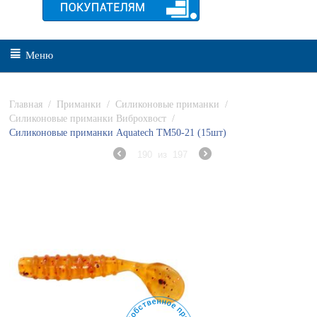
Меню
Главная
/
Приманки
/
Силиконовые приманки
/
Силиконовые приманки Виброхвост
/
Силиконовые приманки Aquatech ТМ50-21 (15шт)
190
из
197