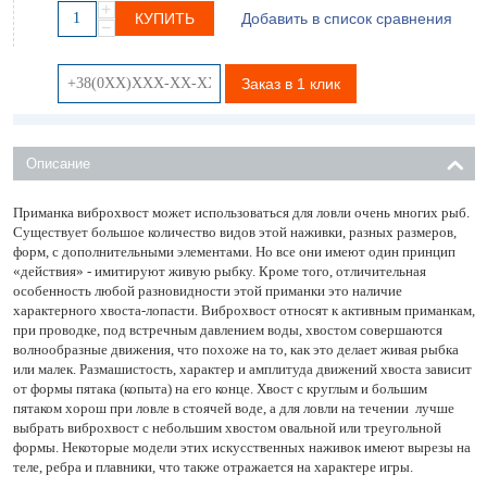
+
КУПИТЬ
Добавить в список сравнения
−
Заказ в 1 клик
Описание
Приманка виброхвост может использоваться для ловли очень многих рыб.
Существует большое количество видов этой наживки, разных размеров,
форм, с дополнительными элементами. Но все они имеют один принцип
«действия» - имитируют живую рыбку. Кроме того, отличительная
особенность любой разновидности этой приманки это наличие
характерного хвоста-лопасти. Виброхвост относят к активным приманкам,
при проводке, под встречным давлением воды, хвостом совершаются
волнообразные движения, что похоже на то, как это делает живая рыбка
или малек. Размашистость, характер и амплитуда движений хвоста зависит
от формы пятака (копыта) на его конце. Хвост с круглым и большим
пятаком хорош при ловле в стоячей воде, а для ловли на течении лучше
выбрать виброхвост с небольшим хвостом овальной или треугольной
формы. Некоторые модели этих искусственных наживок имеют вырезы на
теле, ребра и плавники, что также отражается на характере игры.