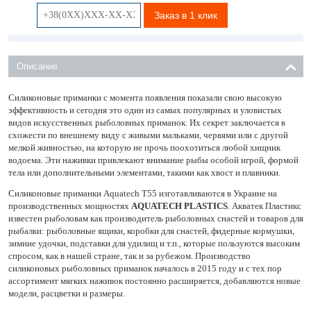
Заказ в 1 клик
Описание
Силиконовые приманки с момента появления показали свою высокую
эффективность и сегодня это один из самых популярных и уловистых
видов искусственных рыболовных приманок. Их секрет заключается в
схожести по внешнему виду с живыми мальками, червями или с другой
мелкой живностью, на которую не прочь поохотиться любой хищник
водоема. Эти наживки привлекают внимание рыбы особой игрой, формой
тела или дополнительными элементами, такими как хвост и плавники.
Силиконовые приманки Aquatech Т55 изготавливаются в Украине на
производственных мощностях
AQUATECH PLASTICS
. Акватек Пластикс
известен рыболовам как производитель рыболовных снастей и товаров для
рыбалки: рыболовные ящики, коробки для снастей, фидерные кормушки,
зимние удочки, подставки для удилищ и т.п., которые пользуются высоким
спросом, как в нашей стране, так и за рубежом. Производство
силиконовых рыболовных приманок началось в 2015 году и с тех пор
ассортимент мягких наживок постоянно расширяется, добавляются новые
модели, расцветки и размеры.