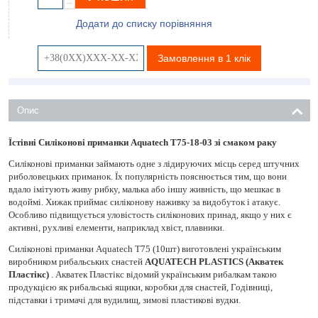
−
Додати до списку порівняння
Замовлення в 1 клік
Опис
Їстівні Силіконові приманки Aquatech Т75-18-03 зі смаком раку
Силіконові приманки займають одне з лідируючих місць серед штучних
риболовецьких приманок. Їх популярність пояснюється тим, що вони
вдало імітують живу рибку, малька або іншу живність, що мешкає в
водоймі. Хижак приймає силіконову наживку за видобуток і атакує.
Особливо підвищується уловістость силіконових принад, якщо у них є
активні, рухливі елементи, наприклад хвіст, плавники.
Силіконові приманки Aquatech Т75 (10шт) виготовлені українським
виробником рибальських снастей
AQUATECH PLASTICS (Акватек
Пластікс)
. Акватек Пластікс відомий українським рибалкам такою
продукцією як рибальські ящики, коробки для снастей, Годівниці,
підставки і тримачі для вудилищ, зимові пластикові вудки.