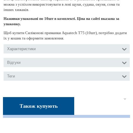
можна з успіхом використовувати в лові щуки, судака, окуня, сома та
інших хижаків.
Наживки упаковані по 10шт в комплекті. Ціна на сайті вказана за
упаковку.
Щоб купити Силіконові приманки Aquatech Т75 (10шт), потрібно додати
їх у кошик та оформити замовлення.
Характеристики
Відгуки
Теги
Також купують