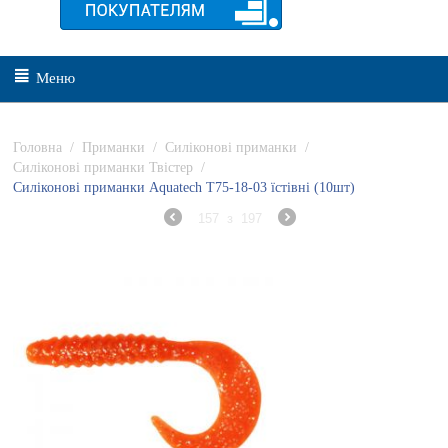
Меню
Головна
/
Приманки
/
Силіконові приманки
/
Силіконові приманки Твістер
/
Силіконові приманки Aquatech Т75-18-03 їстівні (10шт)
157
з
197