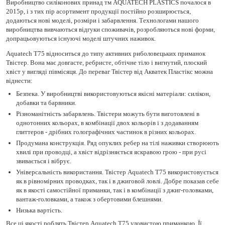
Виробництво силіконових принад тм AQUATECH PLASTICS почалося в
2015р, і з тих пір асортимент продукції постійно розширюється,
додаються нові моделі, розміри і забарвлення. Технологами нашого
виробництва вивчаються відгуки споживачів, розробляються нові форми,
допрацьовуються існуючі моделі штучних наживок.
Aquatech Т75 відноситься до типу активних риболовецьких приманок
Твістер. Вона має довгасте, ребристе, обтічне тіло і вигнутий, плоский
хвіст у вигляді півмісяця. До переваг Твістер від Акватек Пластікс можна
віднести:
Безпека. У виробництві використовуються якісні матеріали: силікон,
добавки та барвники.
Різноманітність забарвлень. Твістери можуть бути виготовлені в
однотонних кольорах, в комбінації двох кольорів і з додаванням
глиттеров - дрібних голографічних частинок в різних кольорах.
Продумана конструкція. Ряд опуклих ребер на тілі наживки створюють
хвилі при проводці, а хвіст відрізняється яскравою грою - при русі
звивається і вібрує.
Універсальність використання. Твістер Aquatech Т75 використовується
як в рівномірних проводках, так і в джиговой ловлі. Добре показав себе
як в якості самостійної приманки, так і в комбінації з джиг-головками,
вантаж-головками, а також з обертовими блешнями.
Низька вартість.
Все ці якості роблять Твістер Aquatech Т75 уловистою приманкою. Її