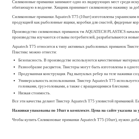
Силиконовые приманки занимают одно из лидирующих мест среди иску
обитающую в водоеме. Хищник принимает силиконовую наживку за добыч
Силиконовые приманки Aquatech Т75 (10шт) изготовлены украинским 
продукцией как рыболовные ящики, коробки для снастей, фидерные кор
Производство силиконовых приманок тм AQUATECH PLASTICS началось в
производства изучаются отзывы потребителей, разрабатываются новы
Aquatech Т75 относится к типу активных рыболовных приманок Твистер.
Пластикс можно отнести:
Безопасность. В производстве используются качественные материалы
Разнообразие расцветок. Твистеры могут быть изготовлены в одното
Продуманная конструкция. Ряд выпуклых ребер на теле наживки созд
Универсальность использования. Твистер Aquatech Т75 используется 
головками, груз-головками, а также с вращающимися блеснами.
Низкая стоимость.
Все эти качества делают Твистер Aquatech Т75 уловистой приманкой. Ее
Наживки упакованы по 10шт в комплекте. Цена на сайте указана за 
Чтобы купить Силиконовые приманки Aquatech Т75 (10шт), нужно добав