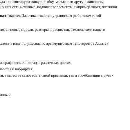
удачно имитируют живую рыбку, малька или другую живность,
у них есть активные, подвижные элементы, например хвост, плавники.
кс)
. Акватек Пластикс известен украинским рыболовам такой
ются новые модели, размеры и расцветки. Технологами нашего
 хвост в виде полумесяца. К преимуществам Твистеров от Акватек
олографических частиц в различных цветах.
вается и вибрирует.
ак в качестве самостоятельной приманки, так и в комбинации с джиг-
щников.