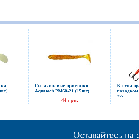
нки
Силиконовые приманки
Блесна в
5шт)
Aquatech PM60-21 (15шт)
поводком
37г
44
грн.
Оставайтесь на 