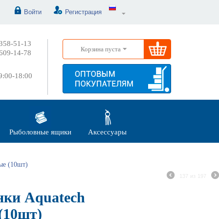
Войти
Регистрация
358-51-13
Корзина пуста
609-14-78
:00-18:00
Рыболовные ящики
Аксессуары
ые (10шт)
137
из
197
ки Aquatech
(10шт)