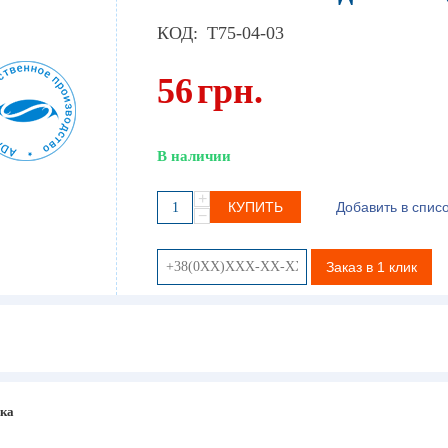
КОД:
T75-04-03
56
грн.
В наличии
+
КУПИТЬ
Добавить в спис
−
Заказ в 1 клик
ака