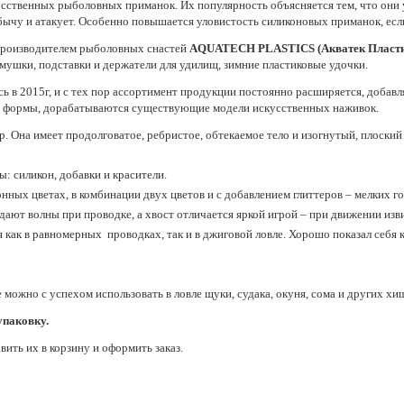
сственных рыболовных приманок. Их популярность объясняется тем, что они 
у и атакует. Особенно повышается уловистость силиконовых приманок, если 
производителем рыболовных снастей
AQUATECH PLASTICS (Акватек Пласти
мушки, подставки и держатели для удилищ, зимние пластиковые удочки.
 2015г, и с тех пор ассортимент продукции постоянно расширяется, добавля
е формы, дорабатываются существующие модели искусственных наживок.
 Она имеет продолговатое, ребристое, обтекаемое тело и изогнутый, плоский
: силикон, добавки и красители.
нных цветах, в комбинации двух цветов и с добавлением глиттеров – мелких г
ают волны при проводке, а хвост отличается яркой игрой – при движении изви
как в равномерных проводках, так и в джиговой ловле. Хорошо показал себя к
 можно с успехом использовать в ловле щуки, судака, окуня, сома и других хи
упаковку.
ить их в корзину и оформить заказ.