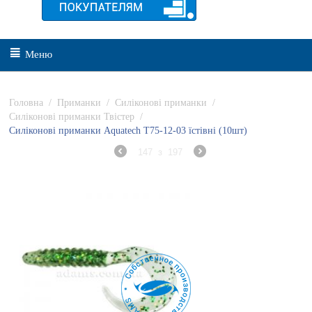
Меню
Головна
/
Приманки
/
Силіконові приманки
/
Силіконові приманки Твістер
/
Силіконові приманки Aquatech Т75-12-03 їстівні (10шт)
147
з
197