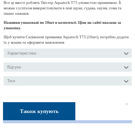
Все ці якості роблять Твістер Aquatech Т75 уловистою приманкою. Її
можна з успіхом використовувати в лові щуки, судака, окуня, сома та
інших хижаків.
Наживки упаковані по 10шт в комплекті. Ціна на сайті вказана за
упаковку.
Щоб купити Силіконові приманки Aquatech Т75 (10шт), потрібно додати
їх у кошик та оформити замовлення.
Характеристики
Відгуки
Теги
Також купують