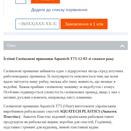
−
Додати до списку порівняння
Замовлення в 1 клік
Опис
Їстівні Силіконові приманки Aquatech Т75-12-03 зі смаком раку
Силіконові приманки займають одне з лідируючих місць серед штучних
риболовецьких приманок. Їх популярність пояснюється тим, що вони
вдало імітують живу рибку, малька або іншу живність, що мешкає в
водоймі. Хижак приймає силіконову наживку за видобуток і атакує.
Особливо підвищується уловістость силіконових принад, якщо у них є
активні, рухливі елементи, наприклад хвіст, плавники.
Силіконові приманки Aquatech Т75 (10шт) виготовлені українським
виробником рибальських снастей
AQUATECH PLASTICS (Акватек
Пластікс)
. Акватек Пластікс відомий українським рибалкам такою
продукцією як рибальські ящики, коробки для снастей, Годівниці,
підставки і тримачі для вудилищ, зимові пластикові вудки.