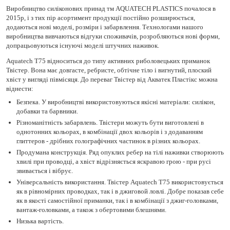
Виробництво силіконових принад тм AQUATECH PLASTICS почалося в
2015р, і з тих пір асортимент продукції постійно розширюється,
додаються нові моделі, розміри і забарвлення. Технологами нашого
виробництва вивчаються відгуки споживачів, розробляються нові форми,
допрацьовуються існуючі моделі штучних наживок.
Aquatech Т75 відноситься до типу активних риболовецьких приманок
Твістер. Вона має довгасте, ребристе, обтічне тіло і вигнутий, плоский
хвіст у вигляді півмісяця. До переваг Твістер від Акватек Пластікс можна
віднести:
Безпека. У виробництві використовуються якісні матеріали: силікон,
добавки та барвники.
Різноманітність забарвлень. Твістери можуть бути виготовлені в
однотонних кольорах, в комбінації двох кольорів і з додаванням
глиттеров - дрібних голографічних частинок в різних кольорах.
Продумана конструкція. Ряд опуклих ребер на тілі наживки створюють
хвилі при проводці, а хвіст відрізняється яскравою грою - при русі
звивається і вібрує.
Універсальність використання. Твістер Aquatech Т75 використовується
як в рівномірних проводках, так і в джиговой ловлі. Добре показав себе
як в якості самостійної приманки, так і в комбінації з джиг-головками,
вантаж-головками, а також з обертовими блешнями.
Низька вартість.