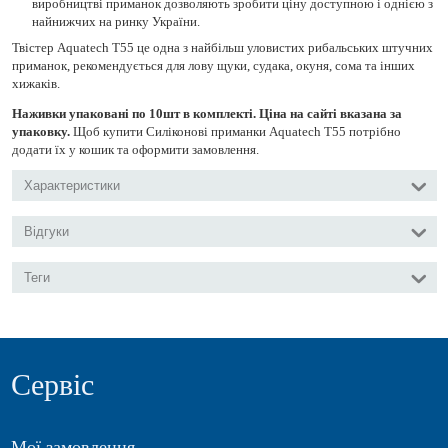
виробництві приманок дозволяють зробити ціну доступною і однією з
найнижчих на ринку України.
Твістер Aquatech Т55 це одна з найбільш уловистих рибальських штучних
приманок, рекомендується для лову щуки, судака, окуня, сома та інших
хижаків.
Наживки упаковані по 10шт в комплекті. Ціна на сайті вказана за
упаковку.
Щоб купити Силіконові приманки Aquatech Т55 потрібно
додати їх у кошик та оформити замовлення.
Характеристики
Відгуки
Теги
Сервіс
Мої замовлення