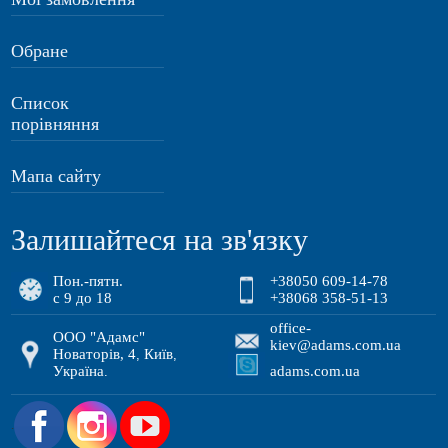
Обране
Список
порівняння
Мапа сайту
Залишайтеся на зв'язку
Пон.-пятн.
+38050 609-14-78
с 9 до 18
+38068 358-51-13
office-
ООО "Адамс"
kiev@adams.com.ua
Новаторів, 4
Київ
,
,
Україна
adams.com.ua
.
.