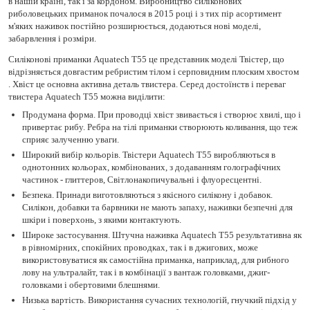
в нашій країні, так і за кордоном. Виробництво силіконових
риболовецьких приманок почалося в 2015 році і з тих пір асортимент
м'яких наживок постійно розширюється, додаються нові моделі,
забарвлення і розміри.
Силіконові приманки Aquatech Т55 це представник моделі Твістер, що
відрізняється довгастим ребристим тілом і серповидним плоским хвостом
. Хвіст це основна активна деталь твистера. Серед достоїнств і переваг
твистера Aquatech Т55 можна виділити:
Продумана форма. При проводці хвіст звивається і створює хвилі, що і
привертає рибу. Ребра на тілі приманки створюють коливання, що теж
сприяє залученню уваги.
Широкий вибір кольорів. Твістери Aquatech Т55 виробляються в
однотонних кольорах, комбінованих, з додаванням голографічних
частинок - глиттеров, Світлонакопичувальні і флуоресцентні.
Безпека. Принади виготовляються з якісного силікону і добавок.
Силікон, добавки та барвники не мають запаху, наживки безпечні для
шкіри і поверхонь, з якими контактують.
Широке застосування. Штучна наживка Aquatech Т55 результативна як
в рівномірних, спокійних проводках, так і в джигових, може
використовуватися як самостійна приманка, наприклад, для рибного
лову на ультралайт, так і в комбінації з вантаж головками, джиг-
головками і обертовими блешнями.
Низька вартість. Використання сучасних технологій, гнучкий підхід у