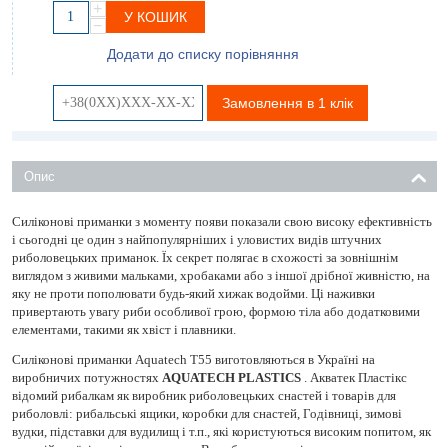
+
У КОШИК
−
Додати до списку порівняння
Замовлення в 1 клік
Опис
Силіконові приманки з моменту появи показали свою високу ефективність
і сьогодні це один з найпопулярніших і уловистих видів штучних
риболовецьких приманок. Їх секрет полягає в схожості за зовнішнім
виглядом з живими мальками, хробаками або з іншої дрібної живністю, на
яку не проти пополювати будь-який хижак водойми. Ці наживки
привертають увагу риби особливої ​​грою, формою тіла або додатковими
елементами, такими як хвіст і плавники.
Силіконові приманки Aquatech Т55 виготовляються в Україні на
виробничих потужностях
AQUATECH PLASTICS
. Акватек Пластікс
відомий рибалкам як виробник риболовецьких снастей і товарів для
риболовлі: рибальські ящики, коробки для снастей, Годівниці, зимові
вудки, підставки для вудилищ і т.п., які користуються високим попитом, як