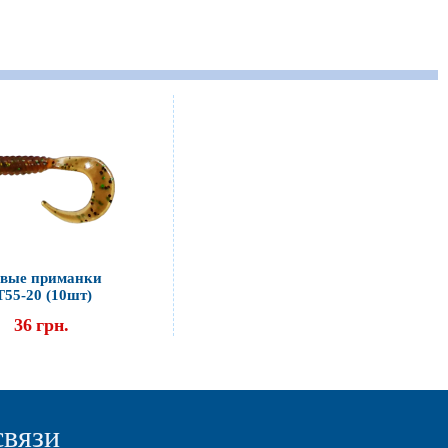
вые приманки
Т55-20 (10шт)
36
грн.
связи