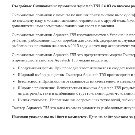
Съедобные Силиконовые приманки Aquatech Т55-04-03 со вкусом р
Силиконовые приманки с момента появления показали свою высокую эф
по внешнему виду с живыми мальками, червями или с другой мелкой ж
дополнительными элементами, такими как хвост и плавники.
Силиконовые приманки Aquatech Т55 изготавливаются в Украине на п
рыбалки: рыболовные ящики, коробки для снастей, фидерные кормушки, 
рыболовных приманок началось в 2015 году и с тех пор ассортимент м
Силиконовые приманки Aquatech Т55 это представитель модели Твисте
и преимуществ твистера Aquatech Т55 можно выделить:
Продуманная форма. При проводке хвост извивается и создает волны
Широкий выбор расцветок. Твистеры Aquatech Т55 производятся в 
Безопасность. Приманки изготавливаются из качественного силикона
Широкое применение. Искусственная наживка Aquatech Т55 результа
на ультралайт, так и в комбинации с груз головками, джиг-головка
Низкая стоимость. Использование современных технологий, гибкий 
Твистер Aquatech Т55 это одна из самых уловистых рыболовных искусст
Наживки упакованы по 10шт в комплекте. Цена на сайте указана за 