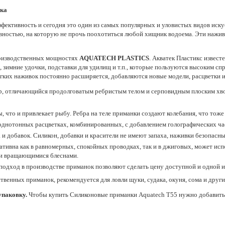
ака
фективность и сегодня это один из самых популярных и уловистых видов иск
ивностью, на которую не прочь поохотиться любой хищник водоема. Эти нажи
роизводственных мощностях
AQUATECH PLASTICS
. Акватек Пластикс извес
зимние удочки, подставки для удилищ и т.п., которые пользуются высоким спр
ягких наживок постоянно расширяется, добавляются новые модели, расцветки и
р, отличающийся продолговатым ребристым телом и серповидным плоским хвост
, что и привлекает рыбу. Ребра на теле приманки создают колебания, что тож
однотонных расцветках, комбинированных, с добавлением голографических час
 и добавок. Силикон, добавки и красители не имеют запаха, наживки безопасн
тивна как в равномерных, спокойных проводках, так и в джиговых, может испо
ми и вращающимися блеснами.
подход в производстве приманок позволяют сделать цену доступной и одной и
венных приманок, рекомендуется для ловли щуки, судака, окуня, сома и друг
упаковку.
Чтобы купить Силиконовые приманки Aquatech Т55 нужно добавить и