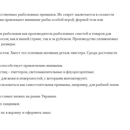
усственных рыболовных приманок. Их секрет заключается в схожести
вки привлекают внимание рыбы особой игрой, формой тела или
тен рыболовам как производитель рыболовных снастей и товаров для
осом, как в нашей стране, так и за рубежом. Производство силиконовых
 размеры.
ом. Хвост это основная активная деталь твистера. Среди достоинств
е способствует привлечению внимания.
тиц – глиттеров, светонакопительные и флуоресцентные.
ы для кожи и поверхностей, с которыми контактируют.
льзоваться как самостоятельная приманка, например, для рыбной ловли
з самых низких на рынке Украины.
их хищников.
х в корзину и оформить заказ.