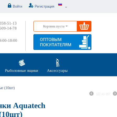
Войти
Регистрация
358-51-13
Корзина пуста
609-14-78
:00-18:00
Рыболовные ящики
Аксессуары
ые (10шт)
117
из
197
ки Aquatech
(10шт)