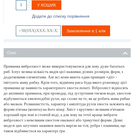
+
У КОШИК
−
Додати до списку порівняння
Замовлення в 1 клік
Опис
Приманка виброхвост може використовуватися для лову дуже багатьох
риб. Існує велика кількість видів цієї наживки, різних розмірів, форм, з
додатковими елементами. Але всі вони мають один принцип «дії» -
імітують живу рибку. Крім того, відмінна риса будь-якого різновиду цієї
приманки це наявність характерного хвоста-лопаті. Віброхвіст відносять
до активних приманок, при проводці, під зустрічним тиском води, хвостом
відбуваються хвилеподібні рухи, що схоже на те, як це робить жива рибка
або мальок. Розмашистість, характер і амплітуда рухів хвоста залежить від
форми п'ятака (копита) на його кінці. Хвіст з круглим і великим п'ятаком
хороший при лові в стоячій воді, а для лову на течії краще вибрати
виброхвост з невеликим хвостом овальної або трикутної форми. Деякі
моделі цих штучних наживок мають вирізи на тілі, ребра і плавники, що
також відбивається на характері гри.