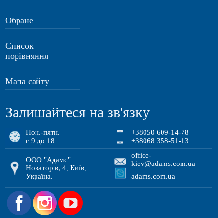
Обране
Список
порівняння
Мапа сайту
Залишайтеся на зв'язку
Пон.-пятн.
+38050 609-14-78
с 9 до 18
+38068 358-51-13
office-
ООО "Адамс"
kiev@adams.com.ua
Новаторів, 4
Київ
,
,
Україна
adams.com.ua
.
.