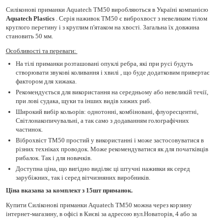
Силіконові приманки Aquatech TM50 виробляються в Україні компанією
Aquatech Plastics
. Серія наживок TM50 є виброхвост з невеликим тілом
круглого перетину і з круглим п'ятаком на хвості. Загальна їх довжина
становить 50 мм.
Особливості та переваги: ​​
На тілі приманки розташовані опуклі ребра, які при русі будуть
створювати звукові коливання і хвилі , що буде додатковим привертає
фактором для хижака.
Рекомендується для використання на середньому або невеликій течії,
при лові судака, щуки та інших видів хижих риб.
Широкий вибір кольорів: однотонні, комбіновані, флуоресцентні,
Світлонакопичувальні, а так само з додаванням голографічних
частинок.
Віброхвіст TM50 простий у використанні і може застосовуватися в
різних техніках проводок. Може рекомендуватися як для початківців
рибалок. Так і для новачків.
Доступна ціна, що вигідно виділяє ці штучні наживки як серед
зарубіжних, так і серед вітчизняних виробників.
Ціна вказана за комплект з 15шт приманок.
Купити Силіконові приманки Aquatech TM50 можна через корзину
інтернет-магазину, в офісі в Києві за адресою вул.Новаторів, 4 або за