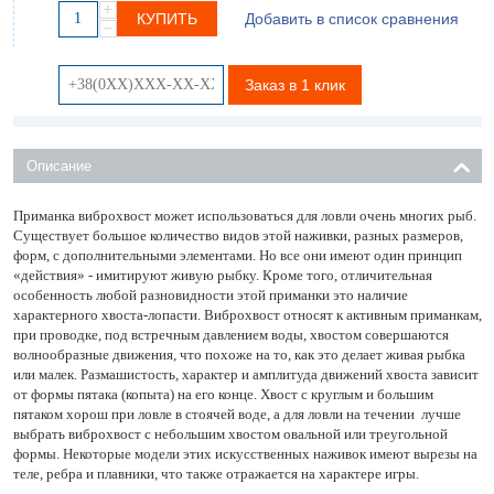
+
КУПИТЬ
Добавить в список сравнения
−
Заказ в 1 клик
Описание
Приманка виброхвост может использоваться для ловли очень многих рыб.
Существует большое количество видов этой наживки, разных размеров,
форм, с дополнительными элементами. Но все они имеют один принцип
«действия» - имитируют живую рыбку. Кроме того, отличительная
особенность любой разновидности этой приманки это наличие
характерного хвоста-лопасти. Виброхвост относят к активным приманкам,
при проводке, под встречным давлением воды, хвостом совершаются
волнообразные движения, что похоже на то, как это делает живая рыбка
или малек. Размашистость, характер и амплитуда движений хвоста зависит
от формы пятака (копыта) на его конце. Хвост с круглым и большим
пятаком хорош при ловле в стоячей воде, а для ловли на течении лучше
выбрать виброхвост с небольшим хвостом овальной или треугольной
формы. Некоторые модели этих искусственных наживок имеют вырезы на
теле, ребра и плавники, что также отражается на характере игры.