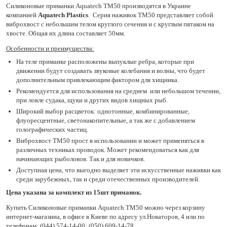
Силиконовые приманки Aquatech TM50 производятся в Украине
компанией
Aquatech Plastics
. Серия наживок TM50 представляет собой
виброхвост с небольшим телом круглого сечения и с круглым пятаком на
хвосте. Общая их длина составляет 50мм.
Особенности и преимущества:
На теле приманке расположены выпуклые ребра, которые при
движении будут создавать звуковые колебания и волны, что будет
дополнительным привлекающим фактором для хищника.
Рекомендуется для использования на среднем или небольшом течении,
при ловле судака, щуки и других видов хищных рыб.
Широкий выбор расцветок: однотонные, комбинированные,
флуоресцентные, светонакопительные, а так же с добавлением
голографических частиц.
Виброхвост TM50 прост в использовании и может применяться в
различных техниках проводок. Может рекомендоваться как для
начинающих рыболовов. Так и для новичков.
Доступная цена, что выгодно выделяет эти искусственные наживки как
среди зарубежных, так и среди отечественных производителей.
Цена указана за комплект из 15шт приманок.
Купить Силиконовые приманки Aquatech TM50 можно через корзину
интернет-магазина, в офисе в Киеве по адресу ул.Новаторов, 4 или по
телефонам: (044) 574-14-00; (050) 609-14-78.