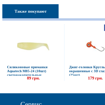
Также покупают
Силиконовые приманки
Джиг-головки Кругл
Aquatech М85-24 (10шт)
окрашенные с 3D гла
светонакопительные
(25шт)
89
грн.
179
грн.
Сервис