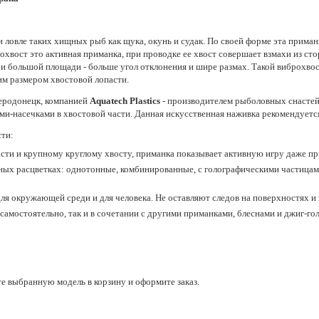
овле таких хищных рыб как щука, окунь и судак. По своей форме эта приманка
охвост это активная приманка, при проводке ее хвост совершает взмахи из с
ы и большой площади - больше угол отклонения и шире размах. Такой виброхвос
им размером хвостовой лопасти.
веродонецк, компанией
Aquatech Plastics
- производителем рыболовных снастей
и-насечками в хвостовой части. Данная искусственная наживка рекомендуется 
ти:
сти и крупному круглому хвосту, приманка показывает активную игру даже п
ных расцветках: однотонные, комбинированные, с голографическими частицам
ля окружающей среди и для человека. Не оставляют следов на поверхностях и
амостоятельно, так и в сочетании с другими приманками, блеснами и джиг-гол
е выбранную модель в корзину и оформите заказ.