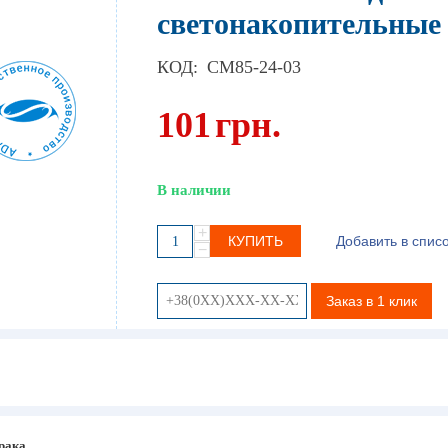
светонакопительные
КОД:
CM85-24-03
101
грн.
В наличии
+
КУПИТЬ
Добавить в спис
−
Заказ в 1 клик
рака