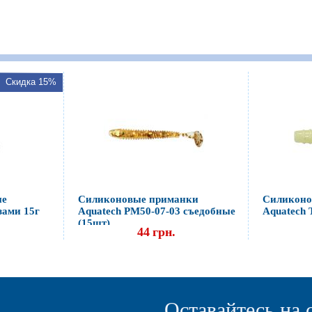
Скидка 15%
ые
Силиконовые приманки
Силиконо
зами 15г
Aquatech PM50-07-03 съедобные
Aquatech 
(15шт)
44
грн.
Оставайтесь на 