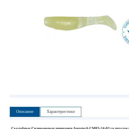
Описание
Характеристики
Съедобные Силиконовые приманки Aquatech CM85-24-03 со вкусом 