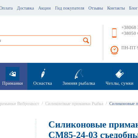
Оплата
Доставка
Акции
Гид покупателя
Отзывы
Контакты
Блог
+38068 
+38050 
ПН-ПТ 9
Приманки
Оснастка
Зимняя рыбалка
Чехлы, сумки
риманки Виброхвост
/
Силиконовые приманки Рыбка
/
Силиконовые п
Силиконовые приман
СМ85-24-03 съедобны