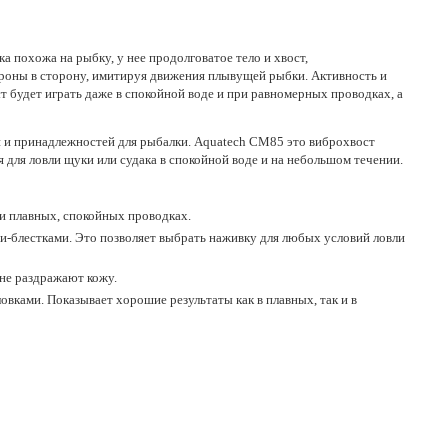
 похожа на рыбку, у нее продолговатое тело и хвост,
тороны в сторону, имитируя движения плывущей рыбки. Активность и
т будет играть даже в спокойной воде и при равномерных проводках, а
 и принадлежностей для рыбалки. Aquatech СМ85 это виброхвост
для ловли щуки или судака в спокойной воде и на небольшом течении.
ри плавных, спокойных проводках.
и-блестками. Это позволяет выбрать наживку для любых условий ловли
 не раздражают кожу.
овками. Показывает хорошие результаты как в плавных, так и в