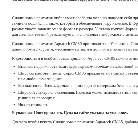
Силиконовые приманки виброхвост особенно хорошо показали себя при л
заканчивающийся пятаком, который и обеспечивает игру наживке. Вибр
размах хвоста зависит от его формы и размера. У пятака круглой форм
для сильных течений рекомендуется использовать виброхвост с меньш
Силиконовые приманки Aquatech СМ85 производятся в Украине в г.Се
длиной 85мм с круглым, массивным пятаком и дополнительными вырезам
К достоинствам и особенностям приманки Aquatech СМ85 можно отнес
Высокая подвижность. Благодаря вырезам-насечкам на хвостовой ча
Широкая цветовая гамма. Серия СМ85 предлагается в самых различ
и на любой вкус хищника.
Безопасность. Используемые в производстве материалы безопасны д
Широкий спектр использования. Наживка может использоваться как с
рывковых проводках.
Низкая стоимость.
В
упаковке 10шт приманок. Цена на сайте указана за упаковку.
Для того чтобы купить Силиконовые приманки Aquatech СМ85, добавьт