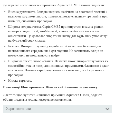
До переваг і особливостей приманки Aquatech СМ85 можна віднести:
Висока рухливість. Завдяки вирізам-насічках на хвостовій частині і
великому круглому хвоста, приманка показує активну гру навіть при
плавних, спокійних проводках.
Широка колірна гамма. Серія СМ85 пропонується в самих різних
кольорах: однотонні, комбіновані, з голографічними частками-
блискітками. Це дозволяє вибрати наживку для будь-яких умов лову і
на будь-який смак хижака.
Безпека. Використовувані у виробництві матеріали безпечні для
навколишнього середовища і для людини. Не залишають слідів на
поверхнях і не подразнюють шкіру.
Широкий спектр використання. Наживка може використовуватися як
самостійно, так і в поєднанні з іншими приманками, блешнями і джиг-
головками. Показує гарні результати як в плавних, так і в ривкових
проводках.
Низька вартість.
В
упаковці 10шт приманок. Ціна на сайті вказана за упаковку.
Для того щоб купити Силіконові приманки Aquatech СМ85, додайте
обрану модель в кошик і оформите замовлення.
Характеристики