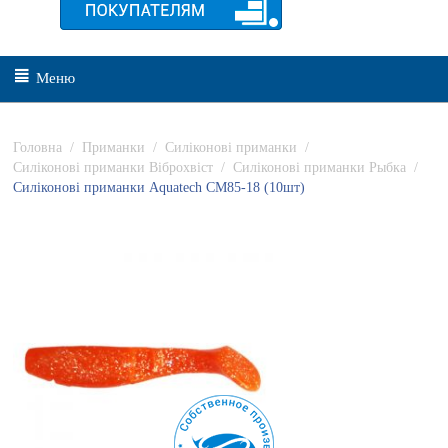
Меню
Головна
/
Приманки
/
Силіконові приманки
/
Силіконові приманки Віброхвіст
/
Силіконові приманки Рыбка
/
Силіконові приманки Aquatech СМ85-18 (10шт)