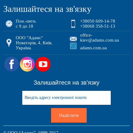
Залишайтеся на зв'язку
Пон.-пятн.
+38050 609-14-78
с 9 до 18
+38068 358-51-13
office-
ООО "Адамс"
kiev@adams.com.ua
Новаторів, 4
Київ
,
,
Україна
adams.com.ua
.
.
Залишайтеся на зв'язку
Надіслати
© ООО “Адамс”, 1999-2017