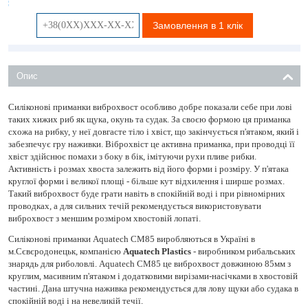
Замовлення в 1 клік
Опис
Силіконові приманки виброхвост особливо добре показали себе при лові
таких хижих риб як щука, окунь та судак. За своєю формою ця приманка
схожа на рибку, у неї довгасте тіло і хвіст, що закінчується п'ятаком, який і
забезпечує гру наживки. Віброхвіст це активна приманка, при проводці її
хвіст здійснює помахи з боку в бік, імітуючи рухи пливе рибки.
Активність і розмах хвоста залежить від його форми і розміру. У п'ятака
круглої форми і великої площі - більше кут відхилення і ширше розмах.
Такий виброхвост буде грати навіть в спокійній воді і при рівномірних
проводках, а для сильних течій рекомендується використовувати
виброхвост з меншим розміром хвостовій лопаті.
Силіконові приманки Aquatech СМ85 виробляються в Україні в
м.Сєвєродонецьк, компанією
Aquatech Plastics
- виробником рибальських
знарядь для риболовлі. Aquatech СМ85 це виброхвост довжиною 85мм з
круглим, масивним п'ятаком і додатковими вирізами-насічками в хвостовій
частині. Дана штучна наживка рекомендується для лову щуки або судака в
спокійній воді і на невеликій течії.