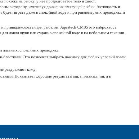
 похожа на рыбку, у нее продолговатое тело и хвост,
тороны в сторону, имитируя движения плывущей рыбки. Активность и
т будет играть даже в спокойной воде и при равномерных проводках, а
 и принадлежностей для рыбалки. Aquatech СМ85 это виброхвост
для ловли щуки или судака в спокойной воде и на небольшом течении.
ри плавных, спокойных проводках.
и-блестками. Это позволяет выбрать наживку для любых условий ловли
 не раздражают кожу.
овками. Показывает хорошие результаты как в плавных, так и в