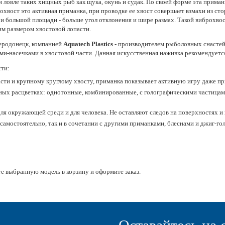
овле таких хищных рыб как щука, окунь и судак. По своей форме эта приманка
охвост это активная приманка, при проводке ее хвост совершает взмахи из с
ы и большой площади - больше угол отклонения и шире размах. Такой виброхвос
им размером хвостовой лопасти.
веродонецк, компанией
Aquatech Plastics
- производителем рыболовных снастей
и-насечками в хвостовой части. Данная искусственная наживка рекомендуется 
ти:
сти и крупному круглому хвосту, приманка показывает активную игру даже п
ных расцветках: однотонные, комбинированные, с голографическими частицам
ля окружающей среди и для человека. Не оставляют следов на поверхностях и
амостоятельно, так и в сочетании с другими приманками, блеснами и джиг-гол
е выбранную модель в корзину и оформите заказ.