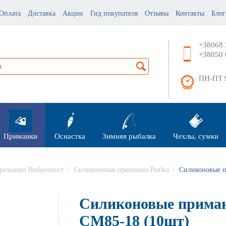
Оплата
Доставка
Акции
Гид покупателя
Отзывы
Контакты
Блог
+38068 
+38050 
ПН-ПТ 9
Приманки
Оснастка
Зимняя рыбалка
Чехлы, сумки
риманки Виброхвост
/
Силиконовые приманки Рыбка
/
Силиконовые п
Силиконовые приман
СМ85-18 (10шт)