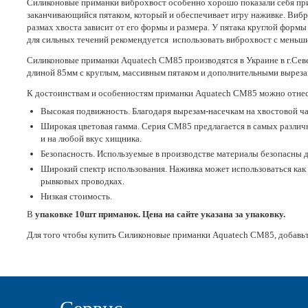
Силиконовые приманки виброхвост особенно хорошо показали себя при л
заканчивающийся пятаком, который и обеспечивает игру наживке. Вибр
размах хвоста зависит от его формы и размера. У пятака круглой форм
для сильных течений рекомендуется использовать виброхвост с меньш
Силиконовые приманки Aquatech СМ85 производятся в Украине в г.Се
длиной 85мм с круглым, массивным пятаком и дополнительными вырезам
К достоинствам и особенностям приманки Aquatech СМ85 можно отнес
Высокая подвижность. Благодаря вырезам-насечкам на хвостовой ча
Широкая цветовая гамма. Серия СМ85 предлагается в самых различ
и на любой вкус хищника.
Безопасность. Используемые в производстве материалы безопасны д
Широкий спектр использования. Наживка может использоваться как с
рывковых проводках.
Низкая стоимость.
В
упаковке 10шт приманок. Цена на сайте указана за упаковку.
Для того чтобы купить Силиконовые приманки Aquatech СМ85, добавьт