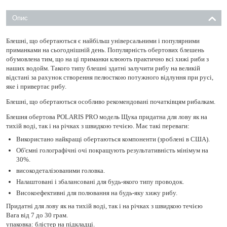
Опис
Блешні, що обертаються є найбільш універсальними і популярними
приманками на сьогоднішній день. Популярність обертових блешень
обумовлена ​​тим, що на ці приманки клюють практично всі хижі риби з
наших водойм. Такого типу блешні здатні залучити рибу на великій
відстані за рахунок створення пелюсткою потужного відлуння при русі,
яке і привертає рибу.
Блешні, що обертаються особливо рекомендовані початківцям рибалкам.
Блешня обертова POLARIS PRO модель Щука придатна для лову як на
тихій воді, так і на річках з швидкою течією. Має такі переваги: ​​
Використано найкращі обертаються компоненти (зроблені в США).
Об'ємні голографічні очі покращують результативність мінімум на
30%.
високодеталізованими головка.
Налаштовані і збалансовані для будь-якого типу проводок.
Високоефективні для полювання на будь-яку хижу рибу.
Придатні для лову як на тихій воді, так і на річках з швидкою течією
Вага від 7 до 30 грам.
упаковка: блістер на підкладці.