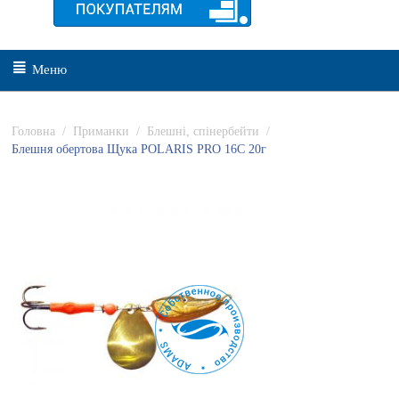
Меню
Головна
/
Приманки
/
Блешні, спінербейти
/
Блешня обертова Щука POLARIS PRO 16C 20г