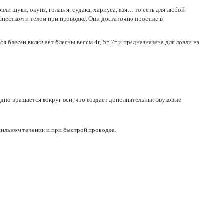
 щуки, окуня, голавля, судака, хариуса, язя… то есть для любой
пестком и телом при проводке. Они достаточно простые в
блесен включает блесны весом 4г, 5г, 7г и предназначена для ловли на
дно вращается вокруг оси, что создает дополнительные звуковые
сильном течении и при быстрой проводке.