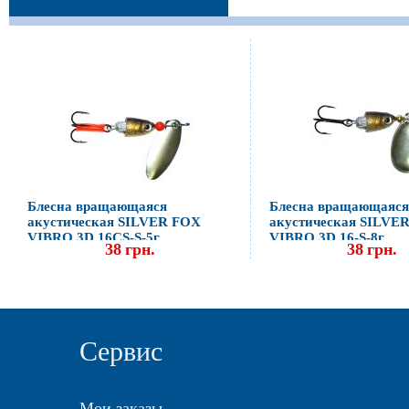
Блесна вращающаяся
Блесна вращающаяся
акустическая SILVER FOX
акустическая SILVE
VIBRO 3D 16CS-S-5г
VIBRO 3D 16-S-8г
38
грн.
38
грн.
Сервис
Мои заказы