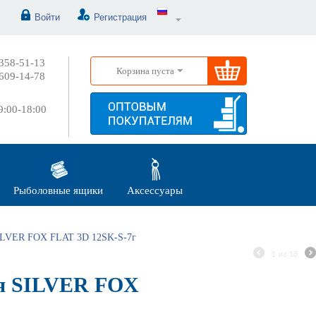
Войти
Регистрация
358-51-13
Корзина пуста
609-14-78
:00-18:00
Рыболовные ящики
Аксессуары
ILVER FOX FLAT 3D 12SK-S-7г
1
из
18
я SILVER FOX