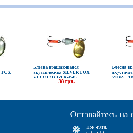
Блесна вращающаяся
Блесна в
R FOX
акустическая SILVER FOX
акустиче
VIBRO 3D 12FK-B-8г
VIBRO 3D
38
грн.
Оставайтесь на 
Пон.-пятн.
с 9 до 18