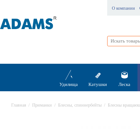
О компании
Удилища
Катушки
Леска
Главная
/
Приманки
/
Блесны, спиннербейты
/
Блесны вращающ