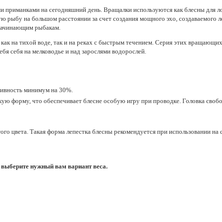
иманками на сегодняшний день. Вращалки используются как блесны для ловли
 рыбу на большом расстоянии за счет создания мощного эхо, создаваемого ле
 начинающим рыбакам.
 на тихой воде, так и на реках с быстрым течением. Серия этих вращающихся 
ебя себя на мелководье и над зарослями водорослей.
тивность минимум на 30%.
ую форму, что обеспечивает блесне особую игру при проводке. Головка свобо
го цвета. Такая форма лепестка блесны рекомендуется при использовании на 
выберите нужный вам вариант веса.