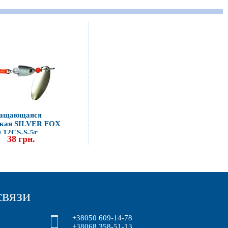
ращающаяся
ская SILVER FOX
 12CS-S-5г
38
грн.
связи
+38050 609-14-78
+38068 358-51-13