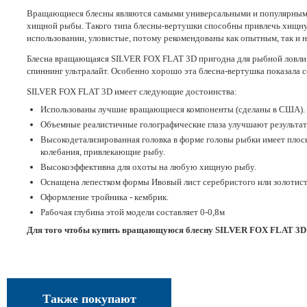
Вращающиеся блесны являются самыми универсальными и популярными пр
хищной рыбы. Такого типа блесны-вертушки способны привлечь хищную
использовании, уловистые, потому рекомендованы как опытным, так и
Блесна вращающаяся SILVER FOX FLAT 3D пригодна для рыбной ловли как
спиннинг ультралайт. Особенно хорошо эта блесна-вертушка показала с
SILVER FOX FLAT 3D имеет следующие достоинства:
Использованы лучшие вращающиеся компоненты (сделаны в США).
Объемные реалистичные голографические глаза улучшают результа
Высокодетализированная головка в форме головы рыбки имеет плоск
колебания, привлекающие рыбу.
Высокоэффективна для охоты на любую хищную рыбу.
Оснащена лепестком формы Ивовый лист серебристого или золотисто
Оформление тройника - кембрик.
Рабочая глубина этой модели составляет 0-0,8м
Для того чтобы купить вращающуюся блесну SILVER FOX FLAT 3D 
Также покупают