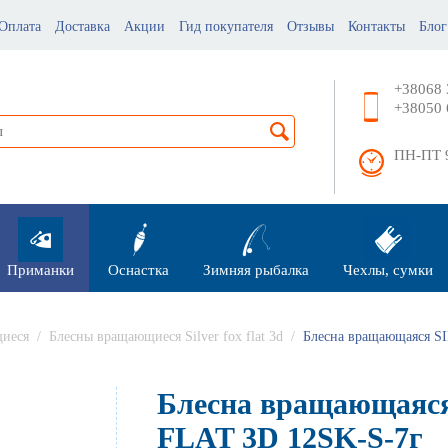
Оплата
Доставка
Акции
Гид покупателя
Отзывы
Контакты
Блог
+38068 
+38050 
ПН-ПТ 9
Приманки
Оснастка
Зимняя рыбалка
Чехлы, сумки
иеся
/
Блесны вращающиеся Silver fox flat 3d
/
Блесна вращающаяся S
Блесна вращающаяс
FLAT 3D 12SK-S-7г