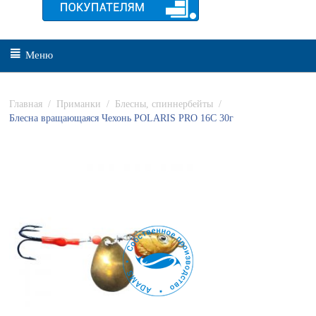
Меню
Главная
/
Приманки
/
Блесны, спиннербейты
/
Блесна вращающаяся Чехонь POLARIS PRO 16C 30г