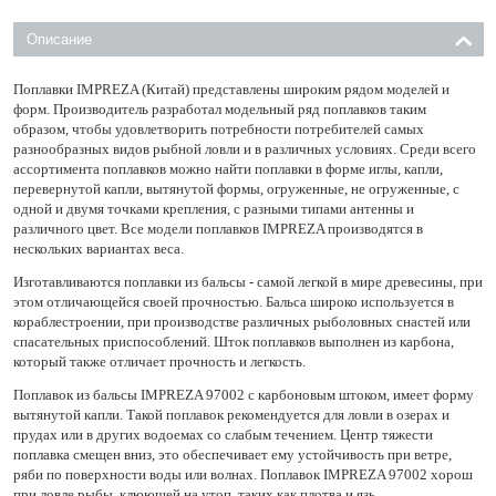
Описание
Поплавки IMPREZA (Китай) представлены широким рядом моделей и
форм. Производитель разработал модельный ряд поплавков таким
образом, чтобы удовлетворить потребности потребителей самых
разнообразных видов рыбной ловли и в различных условиях. Среди всего
ассортимента поплавков можно найти поплавки в форме иглы, капли,
перевернутой капли, вытянутой формы, огруженные, не огруженные, с
одной и двумя точками крепления, с разными типами антенны и
различного цвет. Все модели поплавков IMPREZA производятся в
нескольких вариантах веса.
Изготавливаются поплавки из бальсы - самой легкой в мире древесины, при
этом отличающейся своей прочностью. Бальса широко используется в
кораблестроении, при производстве различных рыболовных снастей или
спасательных приспособлений. Шток поплавков выполнен из карбона,
который также отличает прочность и легкость.
Поплавок из бальсы IMPREZA 97002 с карбоновым штоком, имеет форму
вытянутой капли. Такой поплавок рекомендуется для ловли в озерах и
прудах или в других водоемах со слабым течением. Центр тяжести
поплавка смещен вниз, это обеспечивает ему устойчивость при ветре,
ряби по поверхности воды или волнах. Поплавок IMPREZA 97002 хорош
при ловле рыбы, клюющей на утоп, таких как плотва и язь.