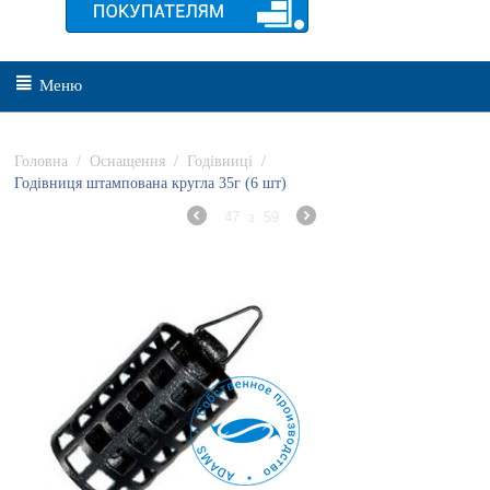
Меню
Головна
/
Оснащення
/
Годівниці
/
Годівниця штампована кругла 35г (6 шт)
47
з
59