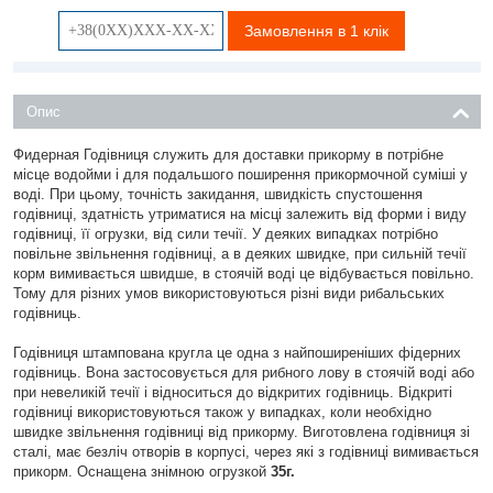
Замовлення в 1 клік
Опис
Фидерная Годівниця служить для доставки прикорму в потрібне
місце водойми і для подальшого поширення прикормочной суміші у
воді. При цьому, точність закидання, швидкість спустошення
годівниці, здатність утриматися на місці залежить від форми і виду
годівниці, її огрузки, від сили течії. У деяких випадках потрібно
повільне звільнення годівниці, а в деяких швидке, при сильній течії
корм вимивається швидше, в стоячій воді це відбувається повільно.
Тому для різних умов використовуються різні види рибальських
годівниць.
Годівниця штампована кругла це одна з найпоширеніших фідерних
годівниць. Вона застосовується для рибного лову в стоячій воді або
при невеликій течії і відноситься до відкритих годівниць. Відкриті
годівниці використовуються також у випадках, коли необхідно
швидке звільнення годівниці від прикорму. Виготовлена ​​годівниця зі
сталі, має безліч отворів в корпусі, через які з годівниці вимивається
прикорм. Оснащена знімною огрузкой
35г.