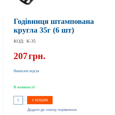
Годівниця штампована
кругла 35г (6 шт)
КОД:
К-35
207
грн.
Написати відгук
В наявності
+
У КОШИК
−
Додати до списку порівняння