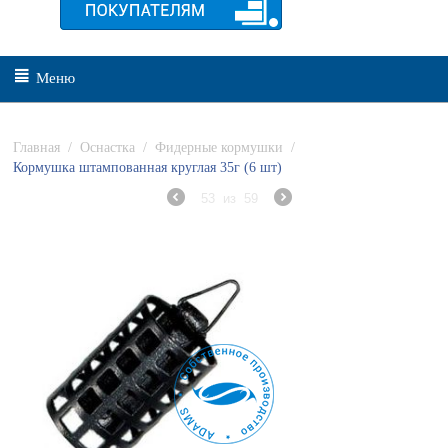
Меню
Главная
/
Оснастка
/
Фидерные кормушки
/
Кормушка штампованная круглая 35г (6 шт)
53
из
59