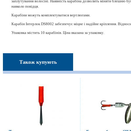
заплутування волосіні. Наявність карабіна дозволить міняти блешню бу
навколо повідця.
Карабіни можуть комплектуватися вертлюгами.
Карабін Інтерлок DS8002 забезпечує міцне і надійне кріплення. Відноси
Упаковка містить 10 карабінів. Ціна вказана за упаковку.
Також купують