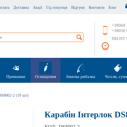
плата
Доставка
Акції
Гід покупця
Відгуки
Контакти
Блог
+38068 
+38050 
ПН-ПТ 9
Приманки
Оснащення
Зимова рибалка
Чохли, сум
DS8002-2 (10 шт)
Карабін Інтерлок DS8
КОД:
DS8002-2