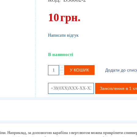
10
грн.
Написати відгук
В наявності
+
У КОШИК
Додати до спис
−
Замовлення в 1 кл
ни. Наприклад, за допомогою карабіна з вертлюгом можна прикріпити спиннер 