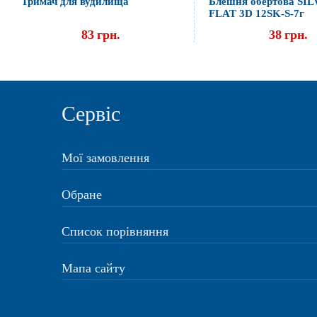
Тримач для вудилища
Блешня обертова SI
FLAT 3D 12SK-S-7г
83
грн.
38
грн.
Сервіс
Мої замовлення
Обране
Список порівняння
Мапа сайту