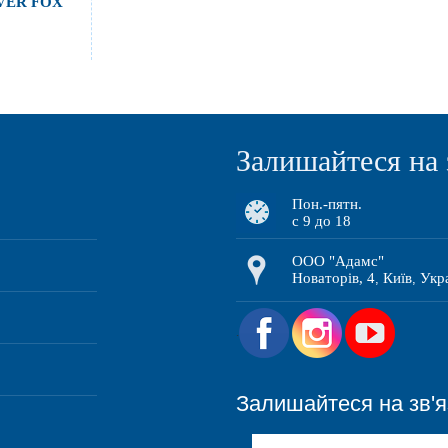
LVER FOX
Залишайтеся на 
Пон.-пятн.
с 9 до 18
ООО "Адамс"
Новаторів, 4
Київ
Укр
,
,
.
Залишайтеся на зв'я