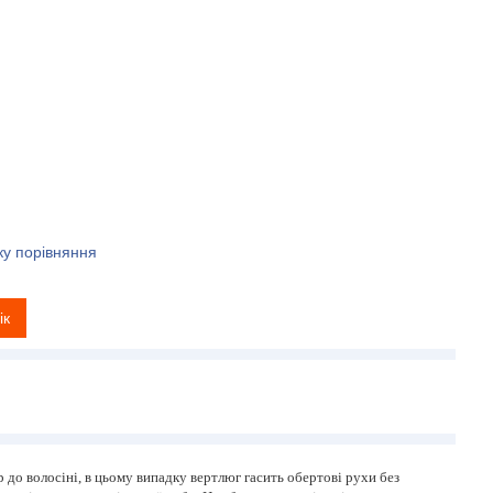
ку порівняння
ік
до волосіні, в цьому випадку вертлюг гасить обертові рухи без