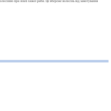
волосінню при ловлі хижої риби. Це вбереже волосінь від замотування