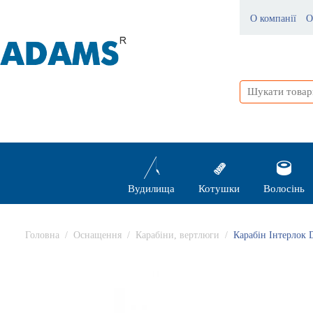
О компанії
О
Вудилища
Котушки
Волосінь
Головна
/
Оснащення
/
Карабіни, вертлюги
/
Карабін Інтерлок 