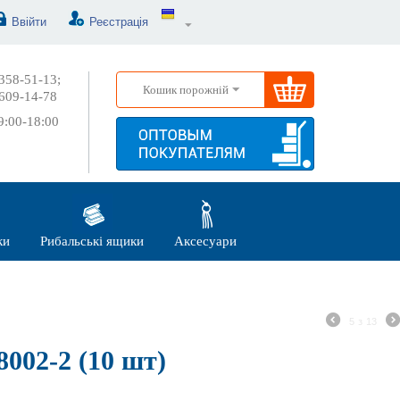
Ввійти
Реєстрація
358-51-13;
Кошик порожній
609-14-78
:00-18:00
ки
Рибальські ящики
Аксесуари
5
з
13
002-2 (10 шт)