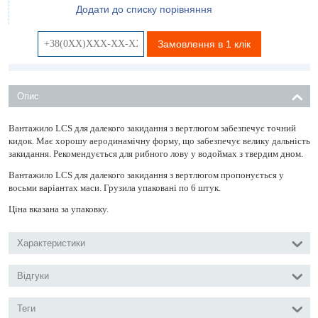
Додати до списку порівняння
Замовлення в 1 клік
Опис
Вантажило LCS для далекого закидання з вертлюгом забезпечує точний
кидок. Має хорошу аеродинамічну форму, що забезпечує велику дальність
закидання. Рекомендується для рибного лову у водоймах з твердим дном.
Вантажило LCS для далекого закидання з вертлюгом пропонується у
восьми варіантах маси. Грузила упаковані по 6 штук.
Ціна вказана за упаковку.
Характеристики
Відгуки
Теги