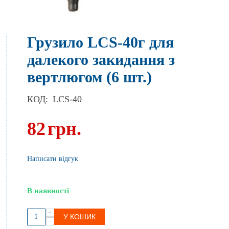
Грузило LCS-40г для
далекого закидання з
вертлюгом (6 шт.)
КОД:
LCS-40
82
грн.
Написати відгук
В наявності
+
У КОШИК
−