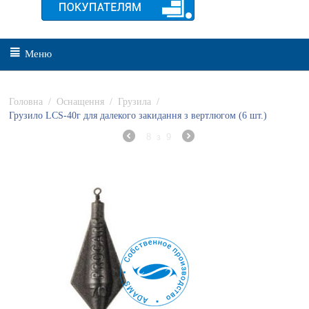
Меню
Головна
/
Оснащення
/
Грузила
/
Грузило LCS-40г для далекого закидання з вертлюгом (6 шт.)
8
з
9